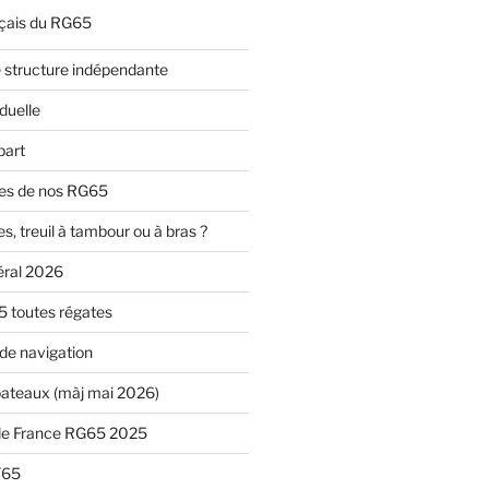
nçais du RG65
 structure indépendante
duelle
part
es de nos RG65
es, treuil à tambour ou à bras ?
éral 2026
5 toutes régates
 de navigation
 bateaux (màj mai 2026)
e France RG65 2025
F65