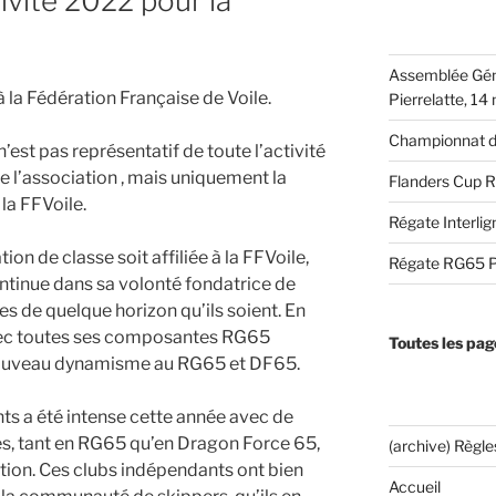
vité 2022 pour la
Assemblée Gén
 la Fédération Française de Voile.
Pierrelatte, 1
Championnat d
’est pas représentatif de toute l’activité
e l’association , mais uniquement la
Flanders Cup
la FFVoile.
Régate Interli
ion de classe soit affiliée à la FFVoile,
Régate RG65 P
continue dans sa volonté fondatrice de
es de quelque horizon qu’ils soient. En
avec toutes ses composantes RG65
Toutes les pag
n nouveau dynamisme au RG65 et DF65.
nts a été intense cette année avec de
, tant en RG65 qu’en Dragon Force 65,
(archive) Règl
pation. Ces clubs indépendants ont bien
Accueil