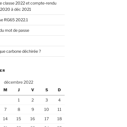
de classe 2022 et compte-rendu
 2020 à déc 2021
sse RG65 2022.1
n du mot de passe
ue carbone déchirée ?
IER
décembre 2022
M
J
V
S
D
1
2
3
4
7
8
9
10
11
14
15
16
17
18