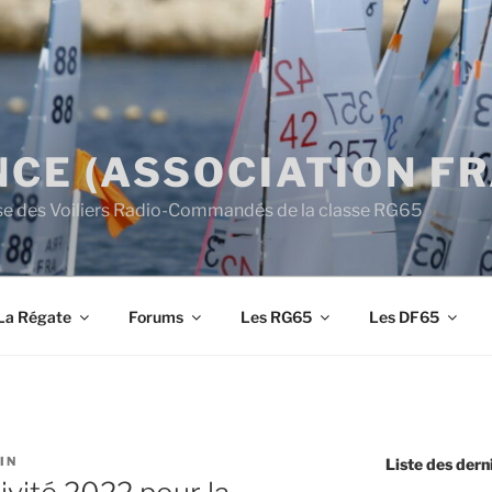
CE (ASSOCIATION F
aise des Voiliers Radio-Commandés de la classe RG65
La Régate
Forums
Les RG65
Les DF65
IN
Liste des derni