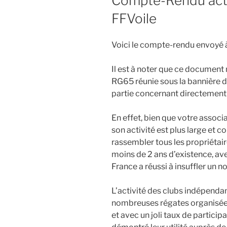
Compte-Rendu acti
FFVoile
Voici le compte-rendu envoyé à
Il est à noter que ce document n
RG65 réunie sous la bannière d
partie concernant directement 
En effet, bien que votre associat
son activité est plus large et 
rassembler tous les propriétair
moins de 2 ans d’existence, 
France a réussi à insuffler u
L’activité des clubs indépenda
nombreuses régates organisées
et avec un joli taux de partici