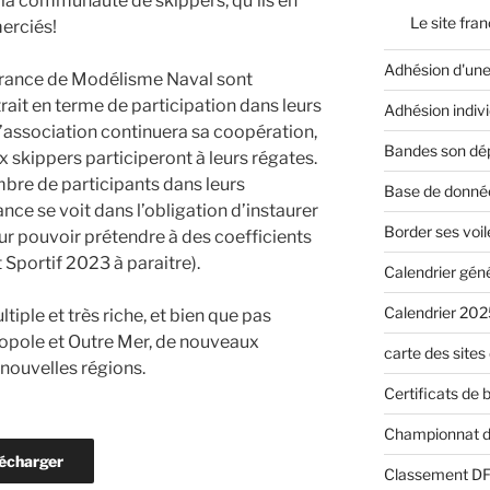
 la communauté de skippers, qu’ils en
Le site fra
erciés!
Adhésion d'une
 France de Modélisme Naval sont
ait en terme de participation dans leurs
Adhésion indivi
’association continuera sa coopération,
Bandes son dé
 skippers participeront à leurs régates.
bre de participants dans leurs
Base de donné
e se voit dans l’obligation d’instaurer
Border ses voil
ur pouvoir prétendre à des coefficients
 Sportif 2023 à paraitre).
Calendrier gén
Calendrier 202
iple et très riche, et bien que pas
ropole et Outre Mer, de nouveaux
carte des sites
nouvelles régions.
Certificats de
Championnat d
écharger
Classement D