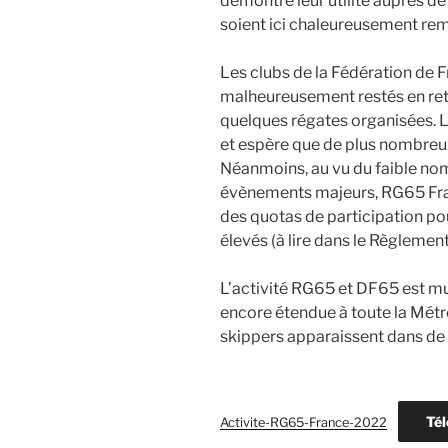
démontré leur utilité auprès de
soient ici chaleureusement rem
Les clubs de la Fédération de
malheureusement restés en retr
quelques régates organisées. L
et espère que de plus nombreux
Néanmoins, au vu du faible nom
évènements majeurs, RG65 Franc
des quotas de participation po
élevés (à lire dans le Règlement
L’activité RG65 et DF65 est mult
encore étendue à toute la Mét
skippers apparaissent dans de 
Tél
Activite-RG65-France-2022