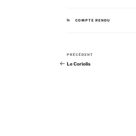
CATÉGORIES
COMPTE RENDU
Navigation
Article
PRÉCÉDENT
de
précédent
Le Coriolis
l’article