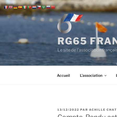
Aller
au
contenu
principal
RG65 FRAN
Le site de l'association franç
Accueil
L’association
PUBLIÉ
13/12/2022
PAR
ACHILLE CHAT
LE