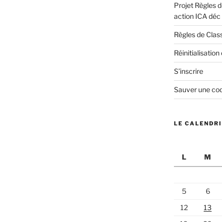
Projet Règles 
action ICA déc
Règles de Cla
Réinitialisatio
S’inscrire
Sauver une coq
LE CALENDR
L
M
5
6
12
13