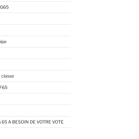
RG65
uipe
a classe
DF65
 65 A BESOIN DE VOTRE VOTE