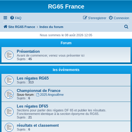
RG65 France
FAQ
S’enregistrer
Connexion
R
Site RG65 France
Index du forum
e
Nous sommes le 08 août 2026 12:05
c
Forum
h
Présentation
e
Avant de commencer, venez vous présenter ici
Sujets :
45
r
c
les évènements
h
Les régates RG65
Sujets :
313
e
Championnat de France
r
Sous-forum :
2025 Angoulême
Sujets :
6
Les régates DF65
Sections pour parler des régates DF 65 et publier les résultats.
Fonctionnement identique à la section éponyme du RG65.
Sujets :
21
résultats et classement
Sujets :
6