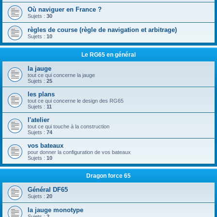
Où naviguer en France ?
Sujets :
30
règles de course (règle de navigation et arbitrage)
Sujets :
10
Le RG65 en général
la jauge
tout ce qui concerne la jauge
Sujets :
25
les plans
tout ce qui concerne le design des RG65
Sujets :
11
l'atelier
tout ce qui touche à la construction
Sujets :
74
vos bateaux
pour donner la configuration de vos bateaux
Sujets :
10
Dragon force 65
Général DF65
Sujets :
20
la jauge monotype
Sujets :
2