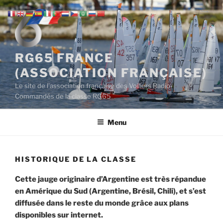
Aller
au
contenu
principal
RG65 FRANCE
(ASSOCIATION FRANÇAISE)
Le site de l'association française des Voiliers Radio-
Commandés de la classe RG65
Menu
HISTORIQUE DE LA CLASSE
Cette jauge originaire d’Argentine est très répandue
en Amérique du Sud (Argentine, Brésil, Chili), et s’est
diffusée dans le reste du monde grâce aux plans
disponibles sur internet.