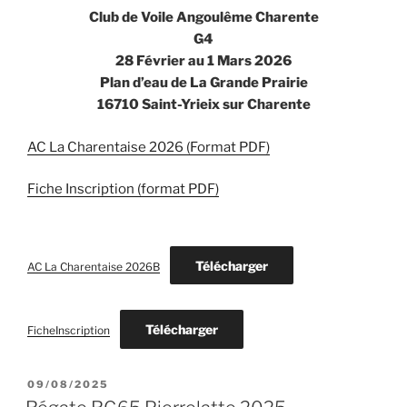
Club de Voile Angoulême Charente
G4
28 Février au 1 Mars 2026
Plan d’eau de La Grande Prairie
16710 Saint-Yrieix sur Charente
AC La Charentaise 2026 (Format PDF)
Fiche Inscription (format PDF)
Télécharger
AC La Charentaise 2026B
Télécharger
FicheInscription
PUBLIÉ
09/08/2025
LE