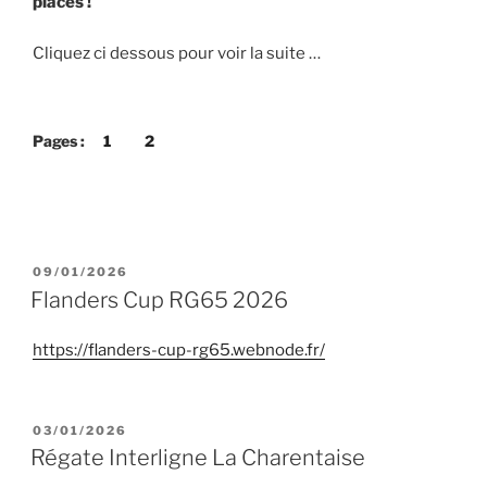
places !
Cliquez ci dessous pour voir la suite …
Pages :
1
2
PUBLIÉ
09/01/2026
LE
Flanders Cup RG65 2026
https://flanders-cup-rg65.webnode.fr/
PUBLIÉ
03/01/2026
LE
Régate Interligne La Charentaise