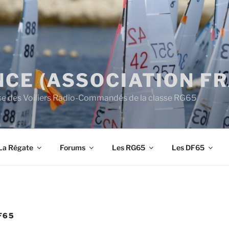
CE (ASSOCIATION F
aise des Voiliers Radio-Commandés de la classe RG65
La Régate
Forums
Les RG65
Les DF65
F65