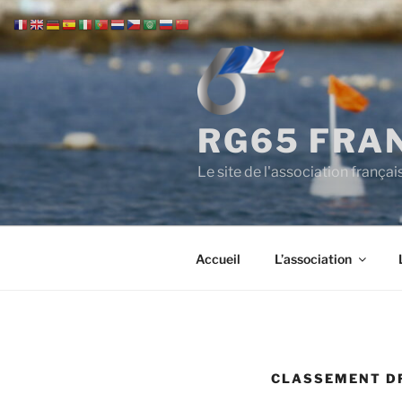
Aller
au
contenu
principal
RG65 FRAN
Le site de l'association franç
Accueil
L’association
CLASSEMENT D