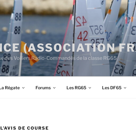
CE (ASSOCIATION F
aise des Voiliers Radio-Commandés de la classe RG65
La Régate
Forums
Les RG65
Les DF65
L’AVIS DE COURSE