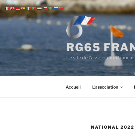
Aller
au
contenu
principal
RG65 FRAN
Le site de l'association franç
Accueil
L’association
NATIONAL 2022 