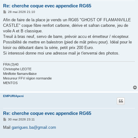
Re: cherche coque evec appendice RG65
M
28 mai 2026 21:10
e
s
Afin de faire de la place je vends un RG65 "GHOST OF FLAMANVILLE
s
CASTLE" coque fibre renfort carbone, dérive et safran carbone, jeu de
a
g
voile A et B classique.
e
Treuil à bras neuf, servo de barre, prévoir accu et émetteur / récepteur.
Possibilité de mettre en balestron (pied de mât prévu pour). Idéal pour le
loisir ou débutant dans la série, petit prix 200 Euro.
Si interessé donne moi une adresse mail je t'enverrai des photos.
FRA (3)40
Christophe LEOTE
Miniflotte flamanvillaise
Mesureur FFV région normandie
MENTOS
EMPURIApeni
Re: cherche coque evec appendice RG65
M
30 mai 2026 23:11
e
s
Mail
garrigues.ba@gmail.com
s
a
g