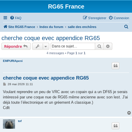
RG65 France
FAQ
S’enregistrer
Connexion
R
Site RG65 France
Index du forum
salle des enchères
e
cherche coque evec appendice RG65
c
Rechercher
Recherche 
Répondre
h
4 messages • Page
1
sur
1
e
EMPURIApeni
r
c
h
cherche coque evec appendice RG65
e
M
28 mai 2026 11:11
e
r
s
Voulant reprendre un peu de VRC avec un copain qui a un DF65 je serais
s
intéressé par une coque nue de RG65 même ancienne avec son lest. J'ai
a
g
déjà toute l’électronique et un gréement A classique.)
e
Cdlt
tof