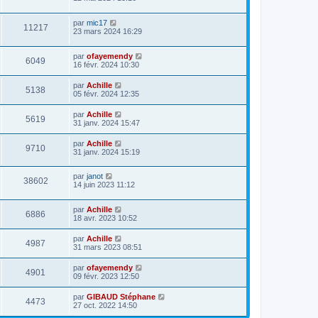
par
mic17
11217
23 mars 2024 16:29
par
ofayemendy
6049
16 févr. 2024 10:30
par
Achille
5138
05 févr. 2024 12:35
par
Achille
5619
31 janv. 2024 15:47
par
Achille
9710
31 janv. 2024 15:19
par
janot
38602
14 juin 2023 11:12
par
Achille
6886
18 avr. 2023 10:52
par
Achille
4987
31 mars 2023 08:51
par
ofayemendy
4901
09 févr. 2023 12:50
par
GIBAUD Stéphane
4473
27 oct. 2022 14:50