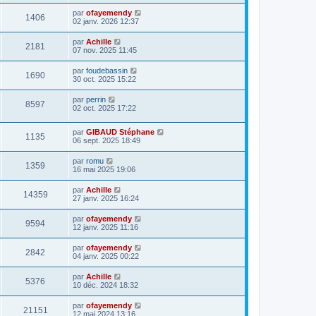
par
ofayemendy
1406
02 janv. 2026 12:37
par
Achille
2181
07 nov. 2025 11:45
par
foudebassin
1690
30 oct. 2025 15:22
par
perrin
8597
02 oct. 2025 17:22
par
GIBAUD Stéphane
1135
06 sept. 2025 18:49
par
romu
1359
16 mai 2025 19:06
par
Achille
14359
27 janv. 2025 16:24
par
ofayemendy
9594
12 janv. 2025 11:16
par
ofayemendy
2842
04 janv. 2025 00:22
par
Achille
5376
10 déc. 2024 18:32
par
ofayemendy
21151
12 mai 2024 13:16