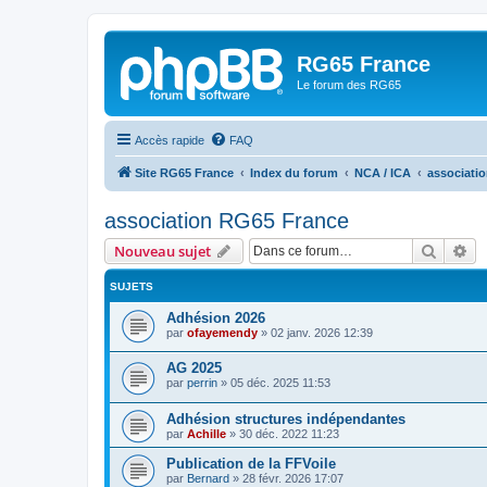
RG65 France
Le forum des RG65
Accès rapide
FAQ
Site RG65 France
Index du forum
NCA / ICA
associati
association RG65 France
Recher
Re
Nouveau sujet
SUJETS
Adhésion 2026
par
ofayemendy
»
02 janv. 2026 12:39
AG 2025
par
perrin
»
05 déc. 2025 11:53
Adhésion structures indépendantes
par
Achille
»
30 déc. 2022 11:23
Publication de la FFVoile
par
Bernard
»
28 févr. 2026 17:07