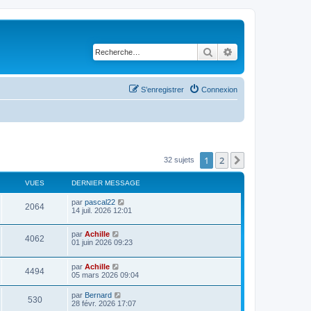
Rechercher
Recherche avancé
S’enregistrer
Connexion
1
2
Suivante
32 sujets
VUES
DERNIER MESSAGE
par
pascal22
2064
14 juil. 2026 12:01
par
Achille
4062
01 juin 2026 09:23
par
Achille
4494
05 mars 2026 09:04
par
Bernard
530
28 févr. 2026 17:07