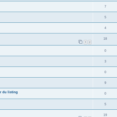
7
5
4
18
1
2
0
3
0
9
r du listing
0
5
19