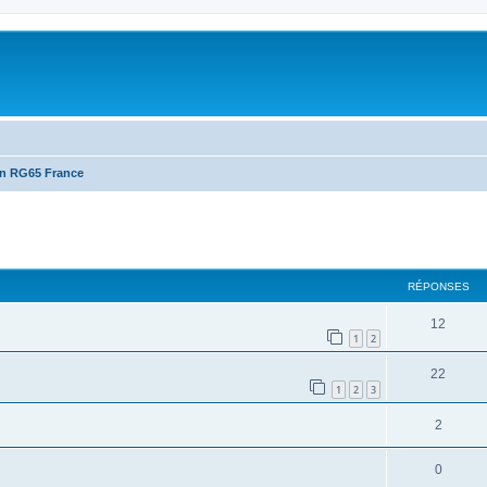
on RG65 France
cher
cherche avancée
RÉPONSES
12
1
2
22
1
2
3
2
0