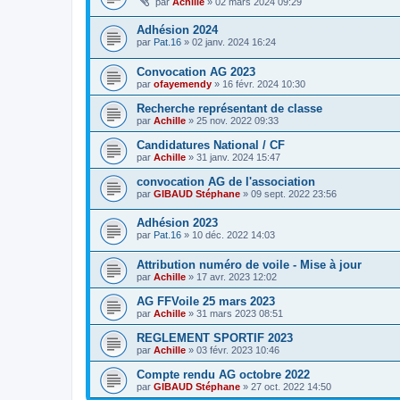
par
Achille
»
02 mars 2024 09:29
Adhésion 2024
par
Pat.16
»
02 janv. 2024 16:24
Convocation AG 2023
par
ofayemendy
»
16 févr. 2024 10:30
Recherche représentant de classe
par
Achille
»
25 nov. 2022 09:33
Candidatures National / CF
par
Achille
»
31 janv. 2024 15:47
convocation AG de l'association
par
GIBAUD Stéphane
»
09 sept. 2022 23:56
Adhésion 2023
par
Pat.16
»
10 déc. 2022 14:03
Attribution numéro de voile - Mise à jour
par
Achille
»
17 avr. 2023 12:02
AG FFVoile 25 mars 2023
par
Achille
»
31 mars 2023 08:51
REGLEMENT SPORTIF 2023
par
Achille
»
03 févr. 2023 10:46
Compte rendu AG octobre 2022
par
GIBAUD Stéphane
»
27 oct. 2022 14:50