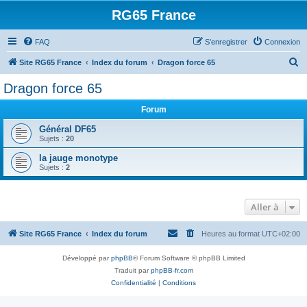
RG65 France
FAQ
S’enregistrer
Connexion
R
Site RG65 France
Index du forum
Dragon force 65
e
Dragon force 65
c
Forum
h
e
Général DF65
Sujets :
20
r
la jauge monotype
c
Sujets :
2
h
e
Aller à
r
Site RG65 France
Index du forum
Heures au format
UTC+02:00
Développé par
phpBB
® Forum Software © phpBB Limited
Traduit par
phpBB-fr.com
Confidentialité
|
Conditions