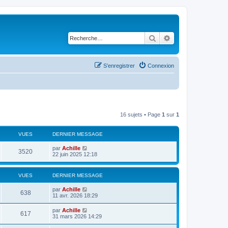
Rechercher
Recherche avancé
S’enregistrer
Connexion
16 sujets • Page
1
sur
1
VUES
DERNIER MESSAGE
par
Achille
3520
22 juin 2025 12:18
VUES
DERNIER MESSAGE
par
Achille
638
11 avr. 2026 18:29
par
Achille
617
31 mars 2026 14:29