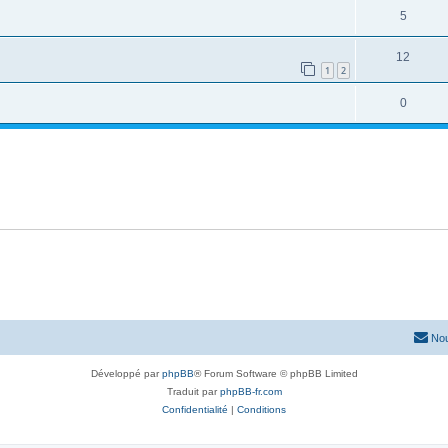
5
12
1
2
0
Nou
Développé par
phpBB
® Forum Software © phpBB Limited
Traduit par
phpBB-fr.com
Confidentialité
|
Conditions