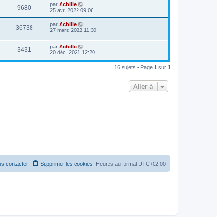
par
Achille
9680
25 avr. 2022 09:06
par
Achille
36738
27 mars 2022 11:30
par
Achille
3431
20 déc. 2021 12:20
16 sujets • Page
1
sur
1
Aller à
s contacter
Supprimer les cookies
Heures au format
UTC+02:00