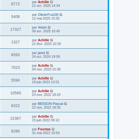
par
Achille
8772
21 oct. 2025 14:34
par
OlivierFra100
5408
12 mai 2025 15:55
par
Voisin
17327
09 avr. 2025 10:40
par
Achille
1327
21 févr. 2025 10:29
par
janot
6593
24 oct. 2024 19:58
par
Achille
7023
04 nov. 2023 15:38
par
Achille
5594
19 juin 2023 12:01
par
Achille
10560
23 nov. 2022 18:20
par
BESSON Pascal
6322
22 nov. 2022 18:35
par
Achille
22367
15 juin 2022 09:10
par
Fourtas
6280
31 mai 2022 10:54