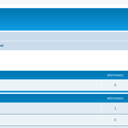
nal
cher
cherche avancée
RÉPONSES
6
RÉPONSES
1
0