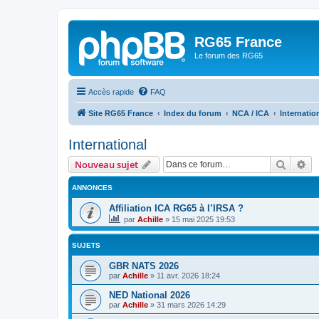
RG65 France
Le forum des RG65
Accès rapide
FAQ
Site RG65 France
Index du forum
NCA / ICA
Internatio
International
Recher
Re
Nouveau sujet
ANNONCES
Affiliation ICA RG65 à l’IRSA ?
par
Achille
»
15 mai 2025 19:53
SUJETS
GBR NATS 2026
par
Achille
»
11 avr. 2026 18:24
NED National 2026
par
Achille
»
31 mars 2026 14:29