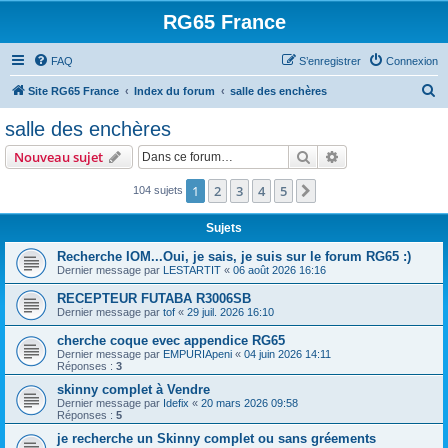
RG65 France
FAQ
S’enregistrer
Connexion
R
Site RG65 France
Index du forum
salle des enchères
e
salle des enchères
c
Rechercher
Recherche avanc
Nouveau sujet
h
e
1
2
3
4
5
Suivante
104 sujets
r
Sujets
c
Recherche IOM...Oui, je sais, je suis sur le forum RG65 :)
h
Dernier message par
LESTARTIT
«
06 août 2026 16:16
e
RECEPTEUR FUTABA R3006SB
r
Dernier message par
tof
«
29 juil. 2026 16:10
cherche coque evec appendice RG65
Dernier message par
EMPURIApeni
«
04 juin 2026 14:11
Réponses :
3
skinny complet à Vendre
Dernier message par
Idefix
«
20 mars 2026 09:58
Réponses :
5
je recherche un Skinny complet ou sans gréements