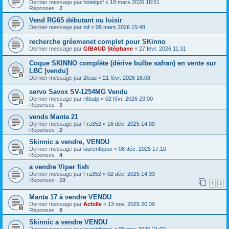
Dernier message par
hotelgolf
«
18 mars 2026 18:51
Réponses :
2
Vend RG65 débutant ou loisir
Dernier message par
tof
«
08 mars 2026 15:48
recherche gréemenet complet pour SKinno
Dernier message par
GIBAUD Stéphane
«
27 févr. 2026 11:31
Coque SKINNO complète (dérive bulbe safran) en vente sur
LBC |vendu]
Dernier message par
2leau
«
21 févr. 2026 16:08
servo Savox SV-1254MG Vendu
Dernier message par
r6batp
«
02 févr. 2026 23:00
Réponses :
3
vends Manta 21
Dernier message par
Fra352
«
16 déc. 2025 14:09
Réponses :
2
Skinnic a vendre, VENDU
Dernier message par
laurentbpox
«
08 déc. 2025 17:10
Réponses :
4
a vendre Viper fish
Dernier message par
Fra352
«
02 déc. 2025 14:33
Réponses :
10
1
2
Manta 17 à vendre VENDU
Dernier message par
Achille
«
13 nov. 2025 20:39
Réponses :
8
Skinnic a vendre VENDU
Dernier message par
laurentbpox
«
09 nov. 2025 21:02