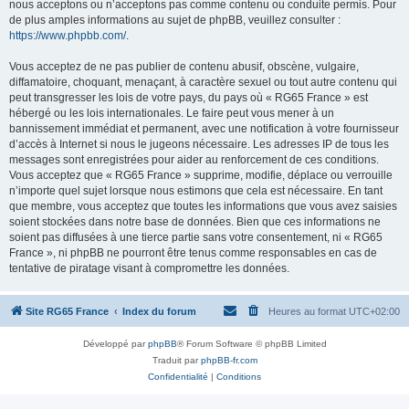
nous acceptons ou n’acceptons pas comme contenu ou conduite permis. Pour
de plus amples informations au sujet de phpBB, veuillez consulter :
https://www.phpbb.com/
.
Vous acceptez de ne pas publier de contenu abusif, obscène, vulgaire,
diffamatoire, choquant, menaçant, à caractère sexuel ou tout autre contenu qui
peut transgresser les lois de votre pays, du pays où « RG65 France » est
hébergé ou les lois internationales. Le faire peut vous mener à un
bannissement immédiat et permanent, avec une notification à votre fournisseur
d’accès à Internet si nous le jugeons nécessaire. Les adresses IP de tous les
messages sont enregistrées pour aider au renforcement de ces conditions.
Vous acceptez que « RG65 France » supprime, modifie, déplace ou verrouille
n’importe quel sujet lorsque nous estimons que cela est nécessaire. En tant
que membre, vous acceptez que toutes les informations que vous avez saisies
soient stockées dans notre base de données. Bien que ces informations ne
soient pas diffusées à une tierce partie sans votre consentement, ni « RG65
France », ni phpBB ne pourront être tenus comme responsables en cas de
tentative de piratage visant à compromettre les données.
Site RG65 France
Index du forum
Heures au format
UTC+02:00
Développé par
phpBB
® Forum Software © phpBB Limited
Traduit par
phpBB-fr.com
Confidentialité
|
Conditions