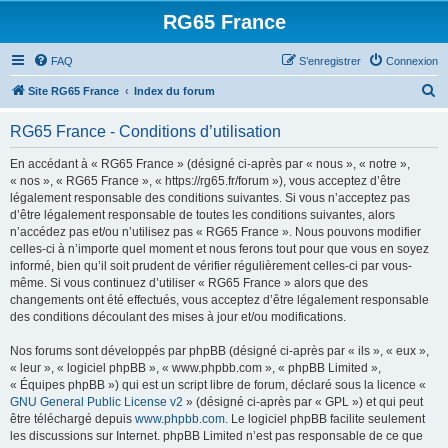
RG65 France
FAQ
S’enregistrer
Connexion
R
Site RG65 France
Index du forum
e
RG65 France - Conditions d’utilisation
c
h
En accédant à « RG65 France » (désigné ci-après par « nous », « notre »,
« nos », « RG65 France », « https://rg65.fr/forum »), vous acceptez d’être
e
légalement responsable des conditions suivantes. Si vous n’acceptez pas
r
d’être légalement responsable de toutes les conditions suivantes, alors
n’accédez pas et/ou n’utilisez pas « RG65 France ». Nous pouvons modifier
c
celles-ci à n’importe quel moment et nous ferons tout pour que vous en soyez
h
informé, bien qu’il soit prudent de vérifier régulièrement celles-ci par vous-
même. Si vous continuez d’utiliser « RG65 France » alors que des
e
changements ont été effectués, vous acceptez d’être légalement responsable
r
des conditions découlant des mises à jour et/ou modifications.
Nos forums sont développés par phpBB (désigné ci-après par « ils », « eux »,
« leur », « logiciel phpBB », « www.phpbb.com », « phpBB Limited »,
« Équipes phpBB ») qui est un script libre de forum, déclaré sous la licence «
GNU General Public License v2
» (désigné ci-après par « GPL ») et qui peut
être téléchargé depuis
www.phpbb.com
. Le logiciel phpBB facilite seulement
les discussions sur Internet. phpBB Limited n’est pas responsable de ce que