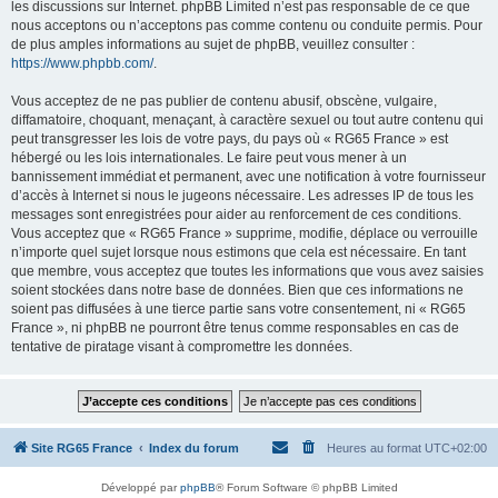
les discussions sur Internet. phpBB Limited n’est pas responsable de ce que
nous acceptons ou n’acceptons pas comme contenu ou conduite permis. Pour
de plus amples informations au sujet de phpBB, veuillez consulter :
https://www.phpbb.com/
.
Vous acceptez de ne pas publier de contenu abusif, obscène, vulgaire,
diffamatoire, choquant, menaçant, à caractère sexuel ou tout autre contenu qui
peut transgresser les lois de votre pays, du pays où « RG65 France » est
hébergé ou les lois internationales. Le faire peut vous mener à un
bannissement immédiat et permanent, avec une notification à votre fournisseur
d’accès à Internet si nous le jugeons nécessaire. Les adresses IP de tous les
messages sont enregistrées pour aider au renforcement de ces conditions.
Vous acceptez que « RG65 France » supprime, modifie, déplace ou verrouille
n’importe quel sujet lorsque nous estimons que cela est nécessaire. En tant
que membre, vous acceptez que toutes les informations que vous avez saisies
soient stockées dans notre base de données. Bien que ces informations ne
soient pas diffusées à une tierce partie sans votre consentement, ni « RG65
France », ni phpBB ne pourront être tenus comme responsables en cas de
tentative de piratage visant à compromettre les données.
Site RG65 France
Index du forum
Heures au format
UTC+02:00
Développé par
phpBB
® Forum Software © phpBB Limited