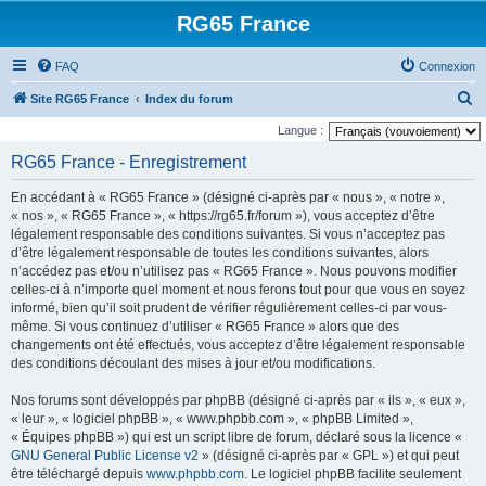
RG65 France
FAQ
Connexion
R
Site RG65 France
Index du forum
e
Langue :
c
RG65 France - Enregistrement
h
En accédant à « RG65 France » (désigné ci-après par « nous », « notre »,
e
« nos », « RG65 France », « https://rg65.fr/forum »), vous acceptez d’être
r
légalement responsable des conditions suivantes. Si vous n’acceptez pas
d’être légalement responsable de toutes les conditions suivantes, alors
c
n’accédez pas et/ou n’utilisez pas « RG65 France ». Nous pouvons modifier
h
celles-ci à n’importe quel moment et nous ferons tout pour que vous en soyez
e
informé, bien qu’il soit prudent de vérifier régulièrement celles-ci par vous-
même. Si vous continuez d’utiliser « RG65 France » alors que des
r
changements ont été effectués, vous acceptez d’être légalement responsable
des conditions découlant des mises à jour et/ou modifications.
Nos forums sont développés par phpBB (désigné ci-après par « ils », « eux »,
« leur », « logiciel phpBB », « www.phpbb.com », « phpBB Limited »,
« Équipes phpBB ») qui est un script libre de forum, déclaré sous la licence «
GNU General Public License v2
» (désigné ci-après par « GPL ») et qui peut
être téléchargé depuis
www.phpbb.com
. Le logiciel phpBB facilite seulement