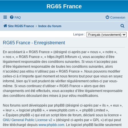
RG65 France
FAQ
Connexion
R
Site RG65 France
Index du forum
e
Langue :
c
RG65 France - Enregistrement
h
En accédant à « RG65 France » (désigné ci-après par « nous », « notre »,
e
« nos », « RG65 France », « https://rg65.fr/forum »), vous acceptez d’être
r
légalement responsable des conditions suivantes. Si vous n’acceptez pas
d’être légalement responsable de toutes les conditions suivantes, alors
c
n’accédez pas et/ou n’utilisez pas « RG65 France ». Nous pouvons modifier
h
celles-ci à n’importe quel moment et nous ferons tout pour que vous en soyez
e
informé, bien qu’il soit prudent de vérifier régulièrement celles-ci par vous-
même. Si vous continuez d’utiliser « RG65 France » alors que des
r
changements ont été effectués, vous acceptez d’être légalement responsable
des conditions découlant des mises à jour et/ou modifications.
Nos forums sont développés par phpBB (désigné ci-après par « ils », « eux »,
« leur », « logiciel phpBB », « www.phpbb.com », « phpBB Limited »,
« Équipes phpBB ») qui est un script libre de forum, déclaré sous la licence «
GNU General Public License v2
» (désigné ci-après par « GPL ») et qui peut
être téléchargé depuis
www.phpbb.com
. Le logiciel phpBB facilite seulement