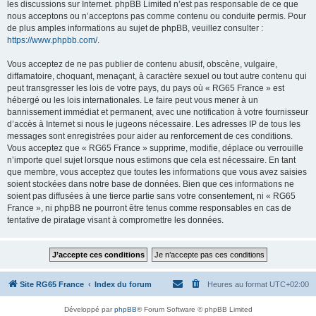
les discussions sur Internet. phpBB Limited n’est pas responsable de ce que
nous acceptons ou n’acceptons pas comme contenu ou conduite permis. Pour
de plus amples informations au sujet de phpBB, veuillez consulter :
https://www.phpbb.com/
.
Vous acceptez de ne pas publier de contenu abusif, obscène, vulgaire,
diffamatoire, choquant, menaçant, à caractère sexuel ou tout autre contenu qui
peut transgresser les lois de votre pays, du pays où « RG65 France » est
hébergé ou les lois internationales. Le faire peut vous mener à un
bannissement immédiat et permanent, avec une notification à votre fournisseur
d’accès à Internet si nous le jugeons nécessaire. Les adresses IP de tous les
messages sont enregistrées pour aider au renforcement de ces conditions.
Vous acceptez que « RG65 France » supprime, modifie, déplace ou verrouille
n’importe quel sujet lorsque nous estimons que cela est nécessaire. En tant
que membre, vous acceptez que toutes les informations que vous avez saisies
soient stockées dans notre base de données. Bien que ces informations ne
soient pas diffusées à une tierce partie sans votre consentement, ni « RG65
France », ni phpBB ne pourront être tenus comme responsables en cas de
tentative de piratage visant à compromettre les données.
Site RG65 France
Index du forum
Heures au format
UTC+02:00
Développé par
phpBB
® Forum Software © phpBB Limited