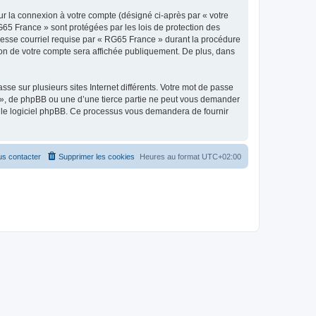
ur la connexion à votre compte (désigné ci-après par « votre
G65 France » sont protégées par les lois de protection des
resse courriel requise par « RG65 France » durant la procédure
tion de votre compte sera affichée publiquement. De plus, dans
se sur plusieurs sites Internet différents. Votre mot de passe
», de phpBB ou une d’une tierce partie ne peut vous demander
ar le logiciel phpBB. Ce processus vous demandera de fournir
s contacter
Supprimer les cookies
Heures au format
UTC+02:00