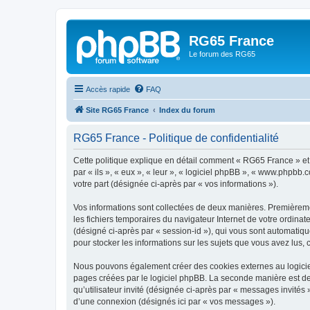
RG65 France
Le forum des RG65
Accès rapide
FAQ
Site RG65 France
Index du forum
RG65 France - Politique de confidentialité
Cette politique explique en détail comment « RG65 France » et s
par « ils », « eux », « leur », « logiciel phpBB », « www.phpbb.
votre part (désignée ci-après par « vos informations »).
Vos informations sont collectées de deux manières. Premièremen
les fichiers temporaires du navigateur Internet de votre ordinate
(désigné ci-après par « session-id »), qui vous sont automatiqu
pour stocker les informations sur les sujets que vous avez lus, 
Nous pouvons également créer des cookies externes au logiciel
pages créées par le logiciel phpBB. La seconde manière est de r
qu’utilisateur invité (désignée ci-après par « messages invités
d’une connexion (désignés ici par « vos messages »).