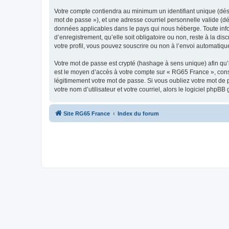
Votre compte contiendra au minimum un identifiant unique (dési
mot de passe »), et une adresse courriel personnelle valide (dé
données applicables dans le pays qui nous héberge. Toute info
d’enregistrement, qu’elle soit obligatoire ou non, reste à la d
votre profil, vous pouvez souscrire ou non à l’envoi automatique
Votre mot de passe est crypté (hashage à sens unique) afin qu’i
est le moyen d’accès à votre compte sur « RG65 France », con
légitimement votre mot de passe. Si vous oubliez votre mot de 
votre nom d’utilisateur et votre courriel, alors le logiciel ph
Site RG65 France
Index du forum