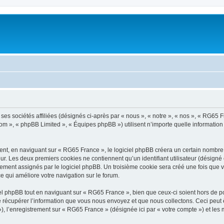
es sociétés affiliées (désignés ci-après par « nous », « notre », « nos », « RG65 Fr
com », « phpBB Limited », « Équipes phpBB ») utilisent n’importe quelle information
t, en naviguant sur « RG65 France », le logiciel phpBB créera un certain nombre de
ur. Les deux premiers cookies ne contiennent qu’un identifiant utilisateur (désigné c
ement assignés par le logiciel phpBB. Un troisième cookie sera créé une fois que v
ce qui améliore votre navigation sur le forum.
 phpBB tout en naviguant sur « RG65 France », bien que ceux-ci soient hors de po
écupérer l’information que vous nous envoyez et que nous collectons. Ceci peut êtr
 »), l’enregistrement sur « RG65 France » (désignée ici par « votre compte ») et l