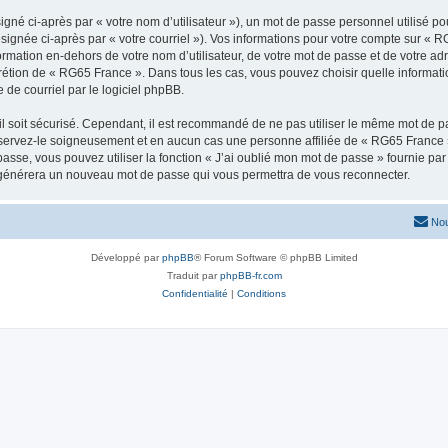
gné ci-après par « votre nom d’utilisateur »), un mot de passe personnel utilisé po
signée ci-après par « votre courriel »). Vos informations pour votre compte sur « R
rmation en-dehors de votre nom d’utilisateur, de votre mot de passe et de votre ad
iscrétion de « RG65 France ». Dans tous les cas, vous pouvez choisir quelle informa
 de courriel par le logiciel phpBB.
l soit sécurisé. Cependant, il est recommandé de ne pas utiliser le même mot de pas
servez-le soigneusement et en aucun cas une personne affiliée de « RG65 France 
passe, vous pouvez utiliser la fonction « J’ai oublié mon mot de passe » fournie p
pBB générera un nouveau mot de passe qui vous permettra de vous reconnecter.
Nou
Développé par
phpBB
® Forum Software © phpBB Limited
Traduit par
phpBB-fr.com
Confidentialité
|
Conditions