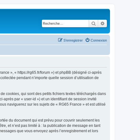
Rechercher
Recherche avancé
S’enregistrer
Connexion
ance », « https://rg65.fr/forum ») et phpBB (désigné ci-après
 collectée pendant n’importe quelle session d’utilisation de
 cookies, qui sont des petits fichiers textes téléchargés dans
i-après par « user-id ») et un identifiant de session invité
ous naviguerez sur les sujets de « RG65 France » et est utilisé
rtée du document qui est prévu pour couvrir seulement les
e, et n’est pas limité à : la publication de message en tant
es messages que vous envoyez après l’enregistrement et lors