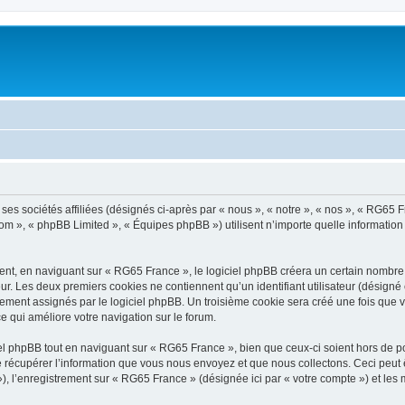
es sociétés affiliées (désignés ci-après par « nous », « notre », « nos », « RG65 Fr
com », « phpBB Limited », « Équipes phpBB ») utilisent n’importe quelle information
t, en naviguant sur « RG65 France », le logiciel phpBB créera un certain nombre de
ur. Les deux premiers cookies ne contiennent qu’un identifiant utilisateur (désigné c
ement assignés par le logiciel phpBB. Un troisième cookie sera créé une fois que v
ce qui améliore votre navigation sur le forum.
 phpBB tout en naviguant sur « RG65 France », bien que ceux-ci soient hors de po
écupérer l’information que vous nous envoyez et que nous collectons. Ceci peut êtr
 »), l’enregistrement sur « RG65 France » (désignée ici par « votre compte ») et l