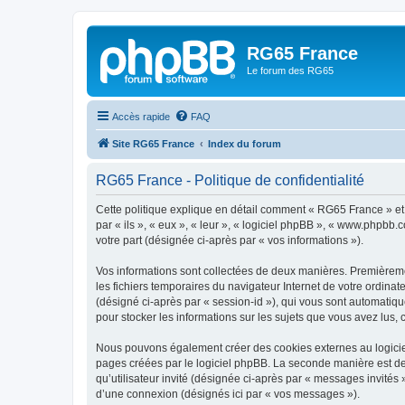
RG65 France
Le forum des RG65
Accès rapide
FAQ
Site RG65 France
Index du forum
RG65 France - Politique de confidentialité
Cette politique explique en détail comment « RG65 France » et s
par « ils », « eux », « leur », « logiciel phpBB », « www.phpbb.
votre part (désignée ci-après par « vos informations »).
Vos informations sont collectées de deux manières. Premièremen
les fichiers temporaires du navigateur Internet de votre ordinate
(désigné ci-après par « session-id »), qui vous sont automatiqu
pour stocker les informations sur les sujets que vous avez lus, 
Nous pouvons également créer des cookies externes au logiciel
pages créées par le logiciel phpBB. La seconde manière est de r
qu’utilisateur invité (désignée ci-après par « messages invités
d’une connexion (désignés ici par « vos messages »).