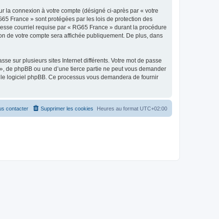
ur la connexion à votre compte (désigné ci-après par « votre
G65 France » sont protégées par les lois de protection des
resse courriel requise par « RG65 France » durant la procédure
tion de votre compte sera affichée publiquement. De plus, dans
se sur plusieurs sites Internet différents. Votre mot de passe
», de phpBB ou une d’une tierce partie ne peut vous demander
ar le logiciel phpBB. Ce processus vous demandera de fournir
s contacter
Supprimer les cookies
Heures au format
UTC+02:00