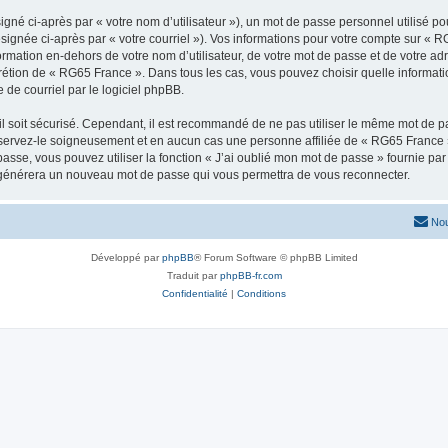
gné ci-après par « votre nom d’utilisateur »), un mot de passe personnel utilisé po
signée ci-après par « votre courriel »). Vos informations pour votre compte sur « R
rmation en-dehors de votre nom d’utilisateur, de votre mot de passe et de votre ad
iscrétion de « RG65 France ». Dans tous les cas, vous pouvez choisir quelle informa
 de courriel par le logiciel phpBB.
l soit sécurisé. Cependant, il est recommandé de ne pas utiliser le même mot de pas
servez-le soigneusement et en aucun cas une personne affiliée de « RG65 France 
passe, vous pouvez utiliser la fonction « J’ai oublié mon mot de passe » fournie p
pBB générera un nouveau mot de passe qui vous permettra de vous reconnecter.
Nou
Développé par
phpBB
® Forum Software © phpBB Limited
Traduit par
phpBB-fr.com
Confidentialité
|
Conditions