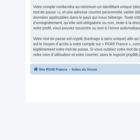
Votre compte contiendra au minimum un identifiant unique (dési
mot de passe »), et une adresse courriel personnelle valide (dé
données applicables dans le pays qui nous héberge. Toute info
d’enregistrement, qu’elle soit obligatoire ou non, reste à la d
votre profil, vous pouvez souscrire ou non à l’envoi automatique
Votre mot de passe est crypté (hashage à sens unique) afin qu’i
est le moyen d’accès à votre compte sur « RG65 France », con
légitimement votre mot de passe. Si vous oubliez votre mot de 
votre nom d’utilisateur et votre courriel, alors le logiciel ph
Site RG65 France
Index du forum