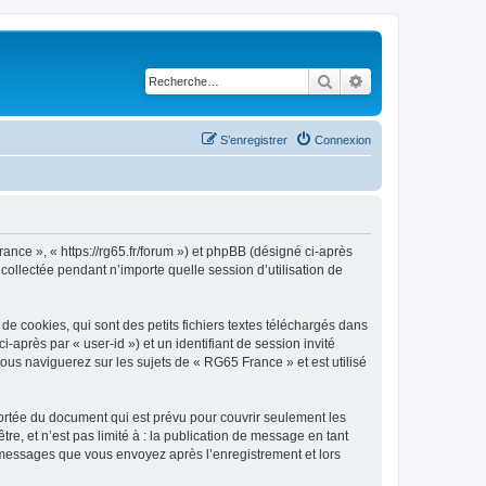
Rechercher
Recherche avancé
S’enregistrer
Connexion
ance », « https://rg65.fr/forum ») et phpBB (désigné ci-après
 collectée pendant n’importe quelle session d’utilisation de
 cookies, qui sont des petits fichiers textes téléchargés dans
i-après par « user-id ») et un identifiant de session invité
ous naviguerez sur les sujets de « RG65 France » et est utilisé
rtée du document qui est prévu pour couvrir seulement les
e, et n’est pas limité à : la publication de message en tant
es messages que vous envoyez après l’enregistrement et lors