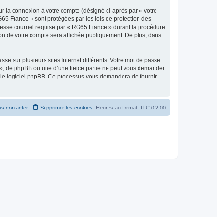
ur la connexion à votre compte (désigné ci-après par « votre
G65 France » sont protégées par les lois de protection des
resse courriel requise par « RG65 France » durant la procédure
tion de votre compte sera affichée publiquement. De plus, dans
se sur plusieurs sites Internet différents. Votre mot de passe
», de phpBB ou une d’une tierce partie ne peut vous demander
ar le logiciel phpBB. Ce processus vous demandera de fournir
s contacter
Supprimer les cookies
Heures au format
UTC+02:00