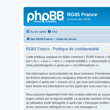
RG65 France
Le forum des RG65
Accès rapide
FAQ
Site RG65 France
Index du forum
RG65 France - Politique de confidentialité
Cette politique explique en détail comment « RG65 France » et s
par « ils », « eux », « leur », « logiciel phpBB », « www.phpbb.
votre part (désignée ci-après par « vos informations »).
Vos informations sont collectées de deux manières. Premièremen
les fichiers temporaires du navigateur Internet de votre ordinate
(désigné ci-après par « session-id »), qui vous sont automatiqu
pour stocker les informations sur les sujets que vous avez lus, 
Nous pouvons également créer des cookies externes au logiciel
pages créées par le logiciel phpBB. La seconde manière est de r
qu’utilisateur invité (désignée ci-après par « messages invités
d’une connexion (désignés ici par « vos messages »).