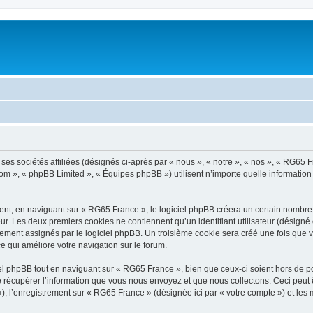
es sociétés affiliées (désignés ci-après par « nous », « notre », « nos », « RG65 Fr
com », « phpBB Limited », « Équipes phpBB ») utilisent n’importe quelle information
t, en naviguant sur « RG65 France », le logiciel phpBB créera un certain nombre de
ur. Les deux premiers cookies ne contiennent qu’un identifiant utilisateur (désigné c
ement assignés par le logiciel phpBB. Un troisième cookie sera créé une fois que v
ce qui améliore votre navigation sur le forum.
 phpBB tout en naviguant sur « RG65 France », bien que ceux-ci soient hors de po
écupérer l’information que vous nous envoyez et que nous collectons. Ceci peut êtr
 »), l’enregistrement sur « RG65 France » (désignée ici par « votre compte ») et l