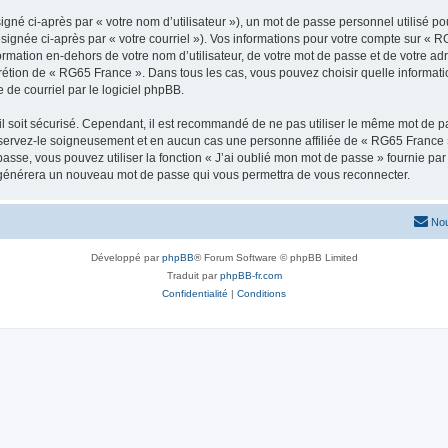
gné ci-après par « votre nom d’utilisateur »), un mot de passe personnel utilisé po
signée ci-après par « votre courriel »). Vos informations pour votre compte sur « R
rmation en-dehors de votre nom d’utilisateur, de votre mot de passe et de votre ad
iscrétion de « RG65 France ». Dans tous les cas, vous pouvez choisir quelle informa
 de courriel par le logiciel phpBB.
l soit sécurisé. Cependant, il est recommandé de ne pas utiliser le même mot de pas
servez-le soigneusement et en aucun cas une personne affiliée de « RG65 France 
passe, vous pouvez utiliser la fonction « J’ai oublié mon mot de passe » fournie p
pBB générera un nouveau mot de passe qui vous permettra de vous reconnecter.
Nou
Développé par
phpBB
® Forum Software © phpBB Limited
Traduit par
phpBB-fr.com
Confidentialité
|
Conditions