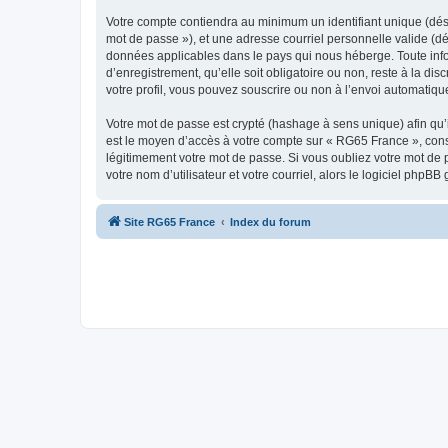
Votre compte contiendra au minimum un identifiant unique (dési
mot de passe »), et une adresse courriel personnelle valide (dé
données applicables dans le pays qui nous héberge. Toute info
d’enregistrement, qu’elle soit obligatoire ou non, reste à la d
votre profil, vous pouvez souscrire ou non à l’envoi automatique
Votre mot de passe est crypté (hashage à sens unique) afin qu’i
est le moyen d’accès à votre compte sur « RG65 France », con
légitimement votre mot de passe. Si vous oubliez votre mot de 
votre nom d’utilisateur et votre courriel, alors le logiciel ph
Site RG65 France
Index du forum