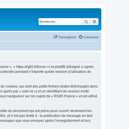
Rechercher
Recherche avancé
S’enregistrer
Connexion
ance », « https://rg65.fr/forum ») et phpBB (désigné ci-après
 collectée pendant n’importe quelle session d’utilisation de
 cookies, qui sont des petits fichiers textes téléchargés dans
i-après par « user-id ») et un identifiant de session invité
ous naviguerez sur les sujets de « RG65 France » et est utilisé
rtée du document qui est prévu pour couvrir seulement les
e, et n’est pas limité à : la publication de message en tant
es messages que vous envoyez après l’enregistrement et lors