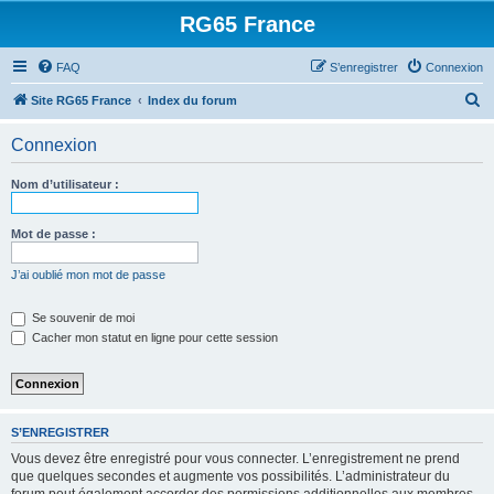
RG65 France
FAQ
S’enregistrer
Connexion
R
Site RG65 France
Index du forum
e
Connexion
c
h
Nom d’utilisateur :
e
r
Mot de passe :
c
J’ai oublié mon mot de passe
h
e
Se souvenir de moi
Cacher mon statut en ligne pour cette session
r
S’ENREGISTRER
Vous devez être enregistré pour vous connecter. L’enregistrement ne prend
que quelques secondes et augmente vos possibilités. L’administrateur du
forum peut également accorder des permissions additionnelles aux membres