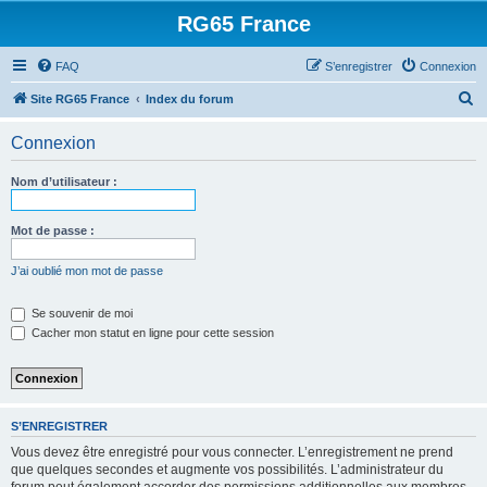
RG65 France
FAQ
S’enregistrer
Connexion
R
Site RG65 France
Index du forum
e
Connexion
c
h
Nom d’utilisateur :
e
r
Mot de passe :
c
J’ai oublié mon mot de passe
h
e
Se souvenir de moi
Cacher mon statut en ligne pour cette session
r
S’ENREGISTRER
Vous devez être enregistré pour vous connecter. L’enregistrement ne prend
que quelques secondes et augmente vos possibilités. L’administrateur du
forum peut également accorder des permissions additionnelles aux membres