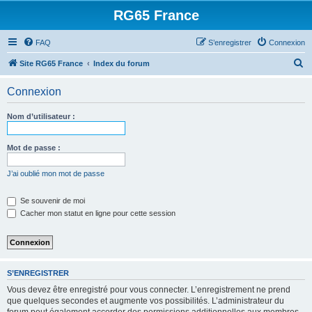
RG65 France
FAQ
S’enregistrer
Connexion
R
Site RG65 France
Index du forum
e
Connexion
c
h
Nom d’utilisateur :
e
r
Mot de passe :
c
J’ai oublié mon mot de passe
h
e
Se souvenir de moi
Cacher mon statut en ligne pour cette session
r
S’ENREGISTRER
Vous devez être enregistré pour vous connecter. L’enregistrement ne prend
que quelques secondes et augmente vos possibilités. L’administrateur du
forum peut également accorder des permissions additionnelles aux membres