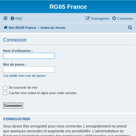
RG65 France
FAQ
S’enregistrer
Connexion
R
Site RG65 France
Index du forum
e
Connexion
c
h
Nom d’utilisateur :
e
r
Mot de passe :
c
J’ai oublié mon mot de passe
h
e
Se souvenir de moi
Cacher mon statut en ligne pour cette session
r
S’ENREGISTRER
Vous devez être enregistré pour vous connecter. L’enregistrement ne prend
que quelques secondes et augmente vos possibilités. L’administrateur du
forum peut également accorder des permissions additionnelles aux membres