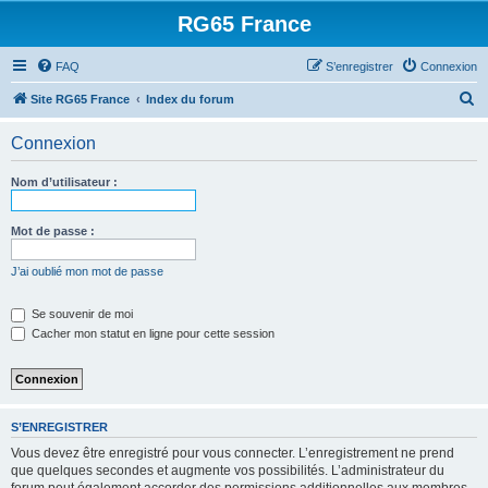
RG65 France
FAQ
S’enregistrer
Connexion
R
Site RG65 France
Index du forum
e
Connexion
c
h
Nom d’utilisateur :
e
r
Mot de passe :
c
J’ai oublié mon mot de passe
h
e
Se souvenir de moi
Cacher mon statut en ligne pour cette session
r
S’ENREGISTRER
Vous devez être enregistré pour vous connecter. L’enregistrement ne prend
que quelques secondes et augmente vos possibilités. L’administrateur du
forum peut également accorder des permissions additionnelles aux membres