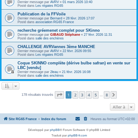
Dernier message par
AVRV
«
01 mars 2026 10:40
Posté dans
Les régates RG65
Publication de la FFVoile
Dernier message par
Bernard
«
28 févr. 2026 17:07
Posté dans
association RG65 France
recherche gréemenet complet pour SKinno
Dernier message par
GIBAUD Stéphane
«
27 févr. 2026 11:31
Posté dans
salle des enchères
CHALLENGE AVRVannes 3ème MANCHE
Dernier message par
AVRV
«
22 févr. 2026 09:55
Posté dans
Les régates RG65
Coque SKINNO complète (dérive bulbe safran) en vente sur
LBC |vendu]
Dernier message par
2leau
«
21 févr. 2026 16:08
Posté dans
salle des enchères
Page
1
sur
8
1
2
3
4
5
8
Suivante
178 résultats trouvés
…
Aller à
Site RG65 France
Index du forum
Heures au format
UTC+02:00
Développé par
phpBB
® Forum Software © phpBB Limited
Traduit par
phpBB-fr.com