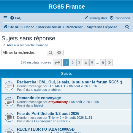
RG65 France
FAQ
S’enregistrer
Connexion
R
Site RG65 France
Index du forum
Rechercher
Sujets sans réponse
e
Sujets sans réponse
c
Aller à la recherche avancée
h
Rechercher
Recherche avancée
e
Page
1
sur
8
1
2
3
4
5
8
Suivante
178 résultats trouvés
r
…
c
Sujets
h
Recherche IOM...Oui, je sais, je suis sur le forum RG65 :)
e
Dernier message par
LESTARTIT
«
06 août 2026 16:16
Posté dans
salle des enchères
r
Demande de convoyage
Dernier message par
ofayemendy
«
05 août 2026 10:55
Posté dans
bistrot
Fête de Port Dielette 1/2 août 2026
Dernier message par
Thierry J
«
04 août 2026 11:51
Posté dans
Où naviguer en France ?
RECEPTEUR FUTABA R3006SB