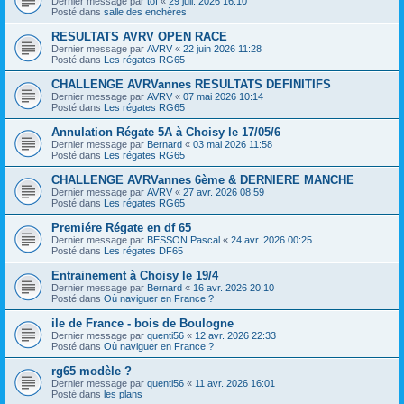
Dernier message par
tof
«
29 juil. 2026 16:10
Posté dans
salle des enchères
RESULTATS AVRV OPEN RACE
Dernier message par
AVRV
«
22 juin 2026 11:28
Posté dans
Les régates RG65
CHALLENGE AVRVannes RESULTATS DEFINITIFS
Dernier message par
AVRV
«
07 mai 2026 10:14
Posté dans
Les régates RG65
Annulation Régate 5A à Choisy le 17/05/6
Dernier message par
Bernard
«
03 mai 2026 11:58
Posté dans
Les régates RG65
CHALLENGE AVRVannes 6ème & DERNIERE MANCHE
Dernier message par
AVRV
«
27 avr. 2026 08:59
Posté dans
Les régates RG65
Premiére Régate en df 65
Dernier message par
BESSON Pascal
«
24 avr. 2026 00:25
Posté dans
Les régates DF65
Entrainement à Choisy le 19/4
Dernier message par
Bernard
«
16 avr. 2026 20:10
Posté dans
Où naviguer en France ?
ile de France - bois de Boulogne
Dernier message par
quenti56
«
12 avr. 2026 22:33
Posté dans
Où naviguer en France ?
rg65 modèle ?
Dernier message par
quenti56
«
11 avr. 2026 16:01
Posté dans
les plans