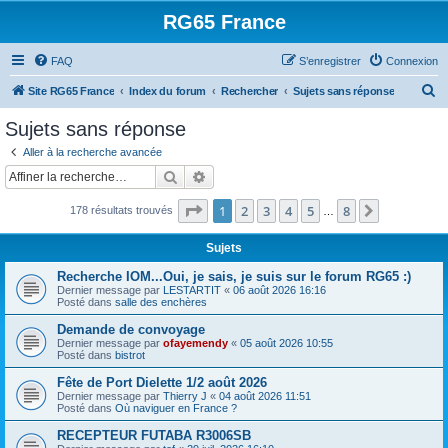
RG65 France
FAQ
S’enregistrer
Connexion
R
Site RG65 France
Index du forum
Rechercher
Sujets sans réponse
e
Sujets sans réponse
c
Aller à la recherche avancée
h
Rechercher
Recherche avancée
e
Page
1
sur
8
1
2
3
4
5
8
Suivante
178 résultats trouvés
r
…
c
Sujets
h
Recherche IOM...Oui, je sais, je suis sur le forum RG65 :)
e
Dernier message par
LESTARTIT
«
06 août 2026 16:16
Posté dans
salle des enchères
r
Demande de convoyage
Dernier message par
ofayemendy
«
05 août 2026 10:55
Posté dans
bistrot
Fête de Port Dielette 1/2 août 2026
Dernier message par
Thierry J
«
04 août 2026 11:51
Posté dans
Où naviguer en France ?
RECEPTEUR FUTABA R3006SB