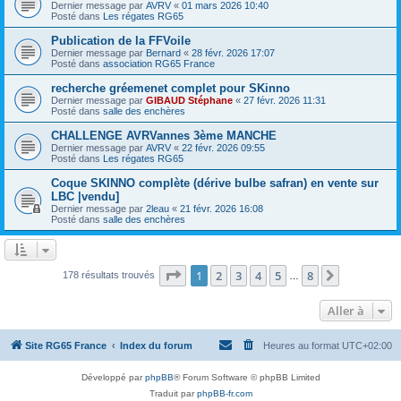
Dernier message par
AVRV
«
01 mars 2026 10:40
Posté dans
Les régates RG65
Publication de la FFVoile
Dernier message par
Bernard
«
28 févr. 2026 17:07
Posté dans
association RG65 France
recherche gréemenet complet pour SKinno
Dernier message par
GIBAUD Stéphane
«
27 févr. 2026 11:31
Posté dans
salle des enchères
CHALLENGE AVRVannes 3ème MANCHE
Dernier message par
AVRV
«
22 févr. 2026 09:55
Posté dans
Les régates RG65
Coque SKINNO complète (dérive bulbe safran) en vente sur
LBC |vendu]
Dernier message par
2leau
«
21 févr. 2026 16:08
Posté dans
salle des enchères
Page
1
sur
8
1
2
3
4
5
8
Suivante
178 résultats trouvés
…
Aller à
Site RG65 France
Index du forum
Heures au format
UTC+02:00
Développé par
phpBB
® Forum Software © phpBB Limited
Traduit par
phpBB-fr.com