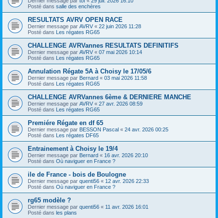
Dernier message par
tof
«
29 juil. 2026 16:10
Posté dans
salle des enchères
RESULTATS AVRV OPEN RACE
Dernier message par
AVRV
«
22 juin 2026 11:28
Posté dans
Les régates RG65
CHALLENGE AVRVannes RESULTATS DEFINITIFS
Dernier message par
AVRV
«
07 mai 2026 10:14
Posté dans
Les régates RG65
Annulation Régate 5A à Choisy le 17/05/6
Dernier message par
Bernard
«
03 mai 2026 11:58
Posté dans
Les régates RG65
CHALLENGE AVRVannes 6ème & DERNIERE MANCHE
Dernier message par
AVRV
«
27 avr. 2026 08:59
Posté dans
Les régates RG65
Premiére Régate en df 65
Dernier message par
BESSON Pascal
«
24 avr. 2026 00:25
Posté dans
Les régates DF65
Entrainement à Choisy le 19/4
Dernier message par
Bernard
«
16 avr. 2026 20:10
Posté dans
Où naviguer en France ?
ile de France - bois de Boulogne
Dernier message par
quenti56
«
12 avr. 2026 22:33
Posté dans
Où naviguer en France ?
rg65 modèle ?
Dernier message par
quenti56
«
11 avr. 2026 16:01
Posté dans
les plans