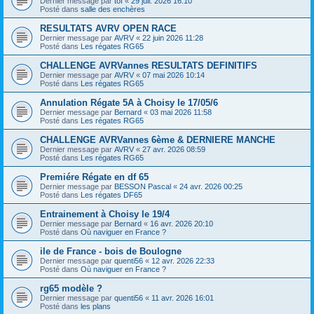
Dernier message par
tof
«
29 juil. 2026 16:10
Posté dans
salle des enchères
RESULTATS AVRV OPEN RACE
Dernier message par
AVRV
«
22 juin 2026 11:28
Posté dans
Les régates RG65
CHALLENGE AVRVannes RESULTATS DEFINITIFS
Dernier message par
AVRV
«
07 mai 2026 10:14
Posté dans
Les régates RG65
Annulation Régate 5A à Choisy le 17/05/6
Dernier message par
Bernard
«
03 mai 2026 11:58
Posté dans
Les régates RG65
CHALLENGE AVRVannes 6ème & DERNIERE MANCHE
Dernier message par
AVRV
«
27 avr. 2026 08:59
Posté dans
Les régates RG65
Premiére Régate en df 65
Dernier message par
BESSON Pascal
«
24 avr. 2026 00:25
Posté dans
Les régates DF65
Entrainement à Choisy le 19/4
Dernier message par
Bernard
«
16 avr. 2026 20:10
Posté dans
Où naviguer en France ?
ile de France - bois de Boulogne
Dernier message par
quenti56
«
12 avr. 2026 22:33
Posté dans
Où naviguer en France ?
rg65 modèle ?
Dernier message par
quenti56
«
11 avr. 2026 16:01
Posté dans
les plans