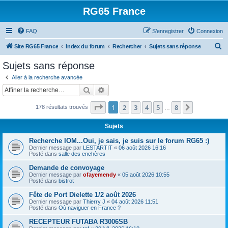
RG65 France
FAQ
S’enregistrer
Connexion
R
Site RG65 France
Index du forum
Rechercher
Sujets sans réponse
e
Sujets sans réponse
c
Aller à la recherche avancée
h
Rechercher
Recherche avancée
e
Page
1
sur
8
1
2
3
4
5
8
Suivante
178 résultats trouvés
r
…
c
Sujets
h
Recherche IOM...Oui, je sais, je suis sur le forum RG65 :)
e
Dernier message par
LESTARTIT
«
06 août 2026 16:16
Posté dans
salle des enchères
r
Demande de convoyage
Dernier message par
ofayemendy
«
05 août 2026 10:55
Posté dans
bistrot
Fête de Port Dielette 1/2 août 2026
Dernier message par
Thierry J
«
04 août 2026 11:51
Posté dans
Où naviguer en France ?
RECEPTEUR FUTABA R3006SB