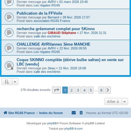
Dernier message par
AVRV
«
01 mars 2026 10:40
Posté dans
Les régates RG65
Publication de la FFVoile
Dernier message par
Bernard
«
28 févr. 2026 17:07
Posté dans
association RG65 France
recherche gréemenet complet pour SKinno
Dernier message par
GIBAUD Stéphane
«
27 févr. 2026 11:31
Posté dans
salle des enchères
CHALLENGE AVRVannes 3ème MANCHE
Dernier message par
AVRV
«
22 févr. 2026 09:55
Posté dans
Les régates RG65
Coque SKINNO complète (dérive bulbe safran) en vente sur
LBC |vendu]
Dernier message par
2leau
«
21 févr. 2026 16:08
Posté dans
salle des enchères
Page
1
sur
8
1
2
3
4
5
8
Suivante
178 résultats trouvés
…
Aller à
Site RG65 France
Index du forum
Heures au format
UTC+02:00
Développé par
phpBB
® Forum Software © phpBB Limited
Traduit par
phpBB-fr.com