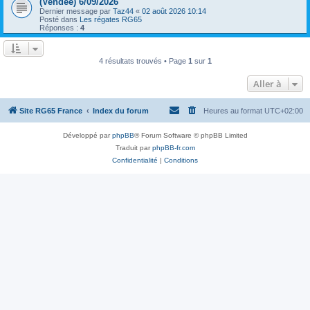
(Vendée) 6/09/2026
Dernier message par
Taz44
«
02 août 2026 10:14
Posté dans
Les régates RG65
Réponses :
4
4 résultats trouvés • Page
1
sur
1
Aller à
Site RG65 France
Index du forum
Heures au format
UTC+02:00
Développé par
phpBB
® Forum Software © phpBB Limited
Traduit par
phpBB-fr.com
Confidentialité
|
Conditions