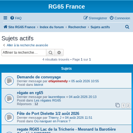
RG65 France
FAQ
S’enregistrer
Connexion
R
Site RG65 France
Index du forum
Rechercher
Sujets actifs
e
Sujets actifs
c
Aller à la recherche avancée
h
Rechercher
Recherche avancée
e
4 résultats trouvés • Page
1
sur
1
r
Sujets
c
Demande de convoyage
h
Dernier message par
ofayemendy
«
05 août 2026 10:55
e
Posté dans
bistrot
r
régate en rg65
Dernier message par
laurentbpox
«
04 août 2026 20:13
Posté dans
Les régates RG65
Réponses :
12
1
2
Fête de Port Dielette 1/2 août 2026
Dernier message par
Thierry J
«
04 août 2026 11:51
Posté dans
Où naviguer en France ?
regate RG65 Lac de la Tricherie - Mesnard la Barotière