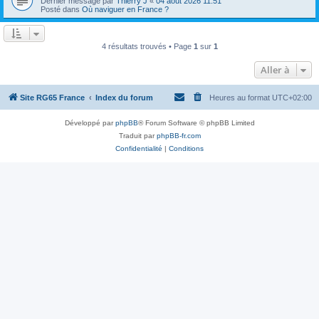
Dernier message par
Thierry J
«
04 août 2026 11:51
Posté dans
Où naviguer en France ?
4 résultats trouvés • Page
1
sur
1
Aller à
Site RG65 France
Index du forum
Heures au format
UTC+02:00
Développé par
phpBB
® Forum Software © phpBB Limited
Traduit par
phpBB-fr.com
Confidentialité
|
Conditions