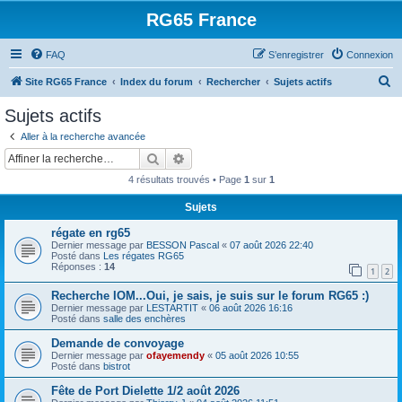
RG65 France
FAQ
S’enregistrer
Connexion
R
Site RG65 France
Index du forum
Rechercher
Sujets actifs
e
Sujets actifs
c
Aller à la recherche avancée
h
Rechercher
Recherche avancée
e
4 résultats trouvés • Page
1
sur
1
r
Sujets
c
régate en rg65
h
Dernier message par
BESSON Pascal
«
07 août 2026 22:40
e
Posté dans
Les régates RG65
Réponses :
14
1
2
r
Recherche IOM...Oui, je sais, je suis sur le forum RG65 :)
Dernier message par
LESTARTIT
«
06 août 2026 16:16
Posté dans
salle des enchères
Demande de convoyage
Dernier message par
ofayemendy
«
05 août 2026 10:55
Posté dans
bistrot
Fête de Port Dielette 1/2 août 2026