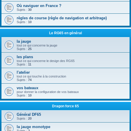
Où naviguer en France ?
Sujets :
30
règles de course (règle de navigation et arbitrage)
Sujets :
10
Le RG65 en général
la jauge
tout ce qui concerne la jauge
Sujets :
25
les plans
tout ce qui concerne le design des RG65
Sujets :
11
l'atelier
tout ce qui touche à la construction
Sujets :
74
vos bateaux
pour donner la configuration de vos bateaux
Sujets :
10
Dragon force 65
Général DF65
Sujets :
20
la jauge monotype
Sujets :
2