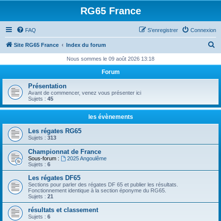
RG65 France
FAQ
S’enregistrer
Connexion
R
Site RG65 France
Index du forum
e
Nous sommes le 09 août 2026 13:18
c
Forum
h
Présentation
e
Avant de commencer, venez vous présenter ici
Sujets :
45
r
c
les évènements
h
Les régates RG65
Sujets :
313
e
Championnat de France
r
Sous-forum :
2025 Angoulême
Sujets :
6
Les régates DF65
Sections pour parler des régates DF 65 et publier les résultats.
Fonctionnement identique à la section éponyme du RG65.
Sujets :
21
résultats et classement
Sujets :
6