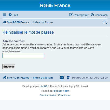
RG65 France
FAQ
S’enregistrer
Connexion
R
Site RG65 France
Index du forum
e
Réinitialiser le mot de passse
c
h
Adresse courriel :
Adresse courriel associée à votre compte. Si vous ne l’avez pas modifiée via votre
e
panneau d’utilisateur, il s’agit de l’adresse que vous avez fournie lors de votre
enregistrement.
r
c
h
e
r
Site RG65 France
Index du forum
Heures au format
UTC+02:00
Développé par
phpBB
® Forum Software © phpBB Limited
Traduit par
phpBB-fr.com
Confidentialité
|
Conditions