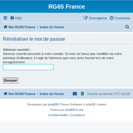
RG65 France
FAQ
S’enregistrer
Connexion
R
Site RG65 France
Index du forum
e
Réinitialiser le mot de passse
c
h
Adresse courriel :
Adresse courriel associée à votre compte. Si vous ne l’avez pas modifiée via votre
e
panneau d’utilisateur, il s’agit de l’adresse que vous avez fournie lors de votre
enregistrement.
r
c
h
e
r
Site RG65 France
Index du forum
Heures au format
UTC+02:00
Développé par
phpBB
® Forum Software © phpBB Limited
Traduit par
phpBB-fr.com
Confidentialité
|
Conditions