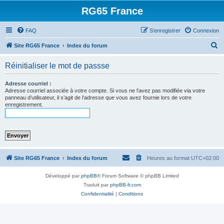
RG65 France
FAQ
S’enregistrer
Connexion
R
Site RG65 France
Index du forum
e
Réinitialiser le mot de passse
c
h
Adresse courriel :
Adresse courriel associée à votre compte. Si vous ne l’avez pas modifiée via votre
e
panneau d’utilisateur, il s’agit de l’adresse que vous avez fournie lors de votre
enregistrement.
r
c
h
e
r
Site RG65 France
Index du forum
Heures au format
UTC+02:00
Développé par
phpBB
® Forum Software © phpBB Limited
Traduit par
phpBB-fr.com
Confidentialité
|
Conditions