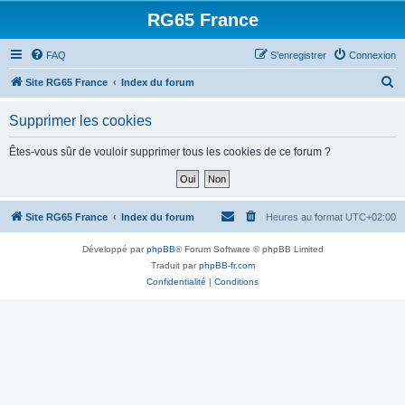
RG65 France
FAQ
S’enregistrer
Connexion
R
Site RG65 France
Index du forum
e
Supprimer les cookies
c
h
Êtes-vous sûr de vouloir supprimer tous les cookies de ce forum ?
e
r
c
Site RG65 France
Index du forum
Heures au format
UTC+02:00
h
Développé par
phpBB
® Forum Software © phpBB Limited
e
Traduit par
phpBB-fr.com
r
Confidentialité
|
Conditions