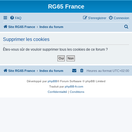
RG65 France
FAQ
S’enregistrer
Connexion
R
Site RG65 France
Index du forum
e
Supprimer les cookies
c
h
Êtes-vous sûr de vouloir supprimer tous les cookies de ce forum ?
e
r
c
Site RG65 France
Index du forum
Heures au format
UTC+02:00
h
Développé par
phpBB
® Forum Software © phpBB Limited
e
Traduit par
phpBB-fr.com
r
Confidentialité
|
Conditions