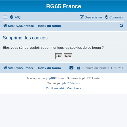
RG65 France
FAQ
S’enregistrer
Connexion
R
Site RG65 France
Index du forum
e
Supprimer les cookies
c
h
Êtes-vous sûr de vouloir supprimer tous les cookies de ce forum ?
e
r
c
Site RG65 France
Index du forum
Heures au format
UTC+02:00
h
Développé par
phpBB
® Forum Software © phpBB Limited
e
Traduit par
phpBB-fr.com
r
Confidentialité
|
Conditions