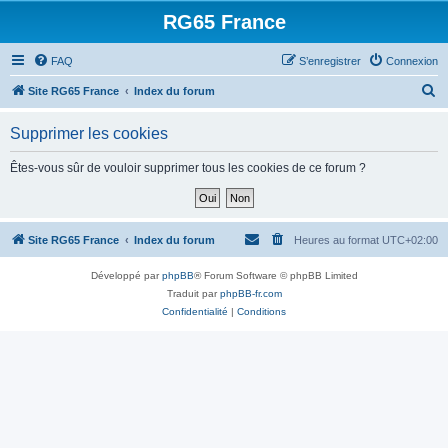
RG65 France
FAQ
S’enregistrer
Connexion
R
Site RG65 France
Index du forum
e
Supprimer les cookies
c
h
Êtes-vous sûr de vouloir supprimer tous les cookies de ce forum ?
e
r
c
Site RG65 France
Index du forum
Heures au format
UTC+02:00
h
Développé par
phpBB
® Forum Software © phpBB Limited
e
Traduit par
phpBB-fr.com
r
Confidentialité
|
Conditions