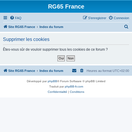
RG65 France
FAQ
S’enregistrer
Connexion
R
Site RG65 France
Index du forum
e
Supprimer les cookies
c
h
Êtes-vous sûr de vouloir supprimer tous les cookies de ce forum ?
e
r
c
Site RG65 France
Index du forum
Heures au format
UTC+02:00
h
Développé par
phpBB
® Forum Software © phpBB Limited
e
Traduit par
phpBB-fr.com
r
Confidentialité
|
Conditions