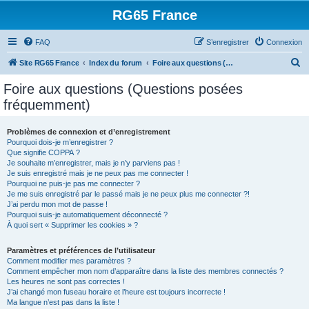
RG65 France
FAQ
S’enregistrer
Connexion
R
Site RG65 France
Index du forum
Foire aux questions (Questions posées fréquemment)
e
Foire aux questions (Questions posées
c
fréquemment)
h
e
Problèmes de connexion et d’enregistrement
Pourquoi dois-je m’enregistrer ?
r
Que signifie COPPA ?
c
Je souhaite m’enregistrer, mais je n’y parviens pas !
Je suis enregistré mais je ne peux pas me connecter !
h
Pourquoi ne puis-je pas me connecter ?
Je me suis enregistré par le passé mais je ne peux plus me connecter ?!
e
J’ai perdu mon mot de passe !
r
Pourquoi suis-je automatiquement déconnecté ?
À quoi sert « Supprimer les cookies » ?
Paramètres et préférences de l’utilisateur
Comment modifier mes paramètres ?
Comment empêcher mon nom d’apparaître dans la liste des membres connectés ?
Les heures ne sont pas correctes !
J’ai changé mon fuseau horaire et l’heure est toujours incorrecte !
Ma langue n’est pas dans la liste !