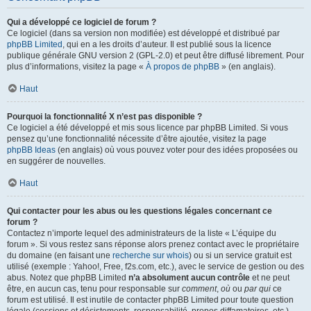
Qui a développé ce logiciel de forum ?
Ce logiciel (dans sa version non modifiée) est développé et distribué par
phpBB Limited
, qui en a les droits d’auteur. Il est publié sous la licence
publique générale GNU version 2 (GPL-2.0) et peut être diffusé librement. Pour
plus d’informations, visitez la page «
À propos de phpBB
» (en anglais).
Haut
Pourquoi la fonctionnalité X n’est pas disponible ?
Ce logiciel a été développé et mis sous licence par phpBB Limited. Si vous
pensez qu’une fonctionnalité nécessite d’être ajoutée, visitez la page
phpBB Ideas
(en anglais) où vous pouvez voter pour des idées proposées ou
en suggérer de nouvelles.
Haut
Qui contacter pour les abus ou les questions légales concernant ce
forum ?
Contactez n’importe lequel des administrateurs de la liste « L’équipe du
forum ». Si vous restez sans réponse alors prenez contact avec le propriétaire
du domaine (en faisant une
recherche sur whois
) ou si un service gratuit est
utilisé (exemple : Yahoo!, Free, f2s.com, etc.), avec le service de gestion ou des
abus. Notez que phpBB Limited
n’a absolument aucun contrôle
et ne peut
être, en aucun cas, tenu pour responsable sur
comment
,
où
ou
par qui
ce
forum est utilisé. Il est inutile de contacter phpBB Limited pour toute question