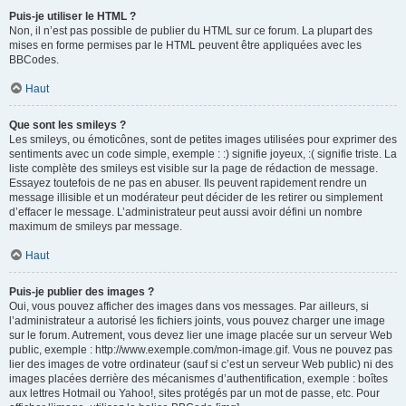
Puis-je utiliser le HTML ?
Non, il n’est pas possible de publier du HTML sur ce forum. La plupart des
mises en forme permises par le HTML peuvent être appliquées avec les
BBCodes.
Haut
Que sont les smileys ?
Les smileys, ou émoticônes, sont de petites images utilisées pour exprimer des
sentiments avec un code simple, exemple : :) signifie joyeux, :( signifie triste. La
liste complète des smileys est visible sur la page de rédaction de message.
Essayez toutefois de ne pas en abuser. Ils peuvent rapidement rendre un
message illisible et un modérateur peut décider de les retirer ou simplement
d’effacer le message. L’administrateur peut aussi avoir défini un nombre
maximum de smileys par message.
Haut
Puis-je publier des images ?
Oui, vous pouvez afficher des images dans vos messages. Par ailleurs, si
l’administrateur a autorisé les fichiers joints, vous pouvez charger une image
sur le forum. Autrement, vous devez lier une image placée sur un serveur Web
public, exemple : http://www.exemple.com/mon-image.gif. Vous ne pouvez pas
lier des images de votre ordinateur (sauf si c’est un serveur Web public) ni des
images placées derrière des mécanismes d’authentification, exemple : boîtes
aux lettres Hotmail ou Yahoo!, sites protégés par un mot de passe, etc. Pour