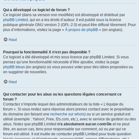
Qui a développé ce logiciel de forum ?
Ce logiciel (dans sa version non modifiée) est développé et distribué par
phpBB Limited
, qui en a les droits d’auteur. Il est publié sous la licence
publique générale GNU version 2 (GPL-2.0) et peut être diffusé librement. Pour
plus d’informations, visitez la page «
À propos de phpBB
» (en anglais).
Haut
Pourquoi la fonctionnalité X n’est pas disponible ?
Ce logiciel a été développé et mis sous licence par phpBB Limited. Si vous
pensez qu’une fonctionnalité nécessite d’être ajoutée, visitez la page
phpBB Ideas
(en anglais) où vous pouvez voter pour des idées proposées ou
en suggérer de nouvelles.
Haut
Qui contacter pour les abus ou les questions légales concernant ce
forum ?
Contactez n’importe lequel des administrateurs de la liste « L’équipe du
forum ». Si vous restez sans réponse alors prenez contact avec le propriétaire
du domaine (en faisant une
recherche sur whois
) ou si un service gratuit est
utilisé (exemple : Yahoo!, Free, f2s.com, etc.), avec le service de gestion ou des
abus. Notez que phpBB Limited
n’a absolument aucun contrôle
et ne peut
être, en aucun cas, tenu pour responsable sur
comment
,
où
ou
par qui
ce
forum est utilisé. Il est inutile de contacter phpBB Limited pour toute question