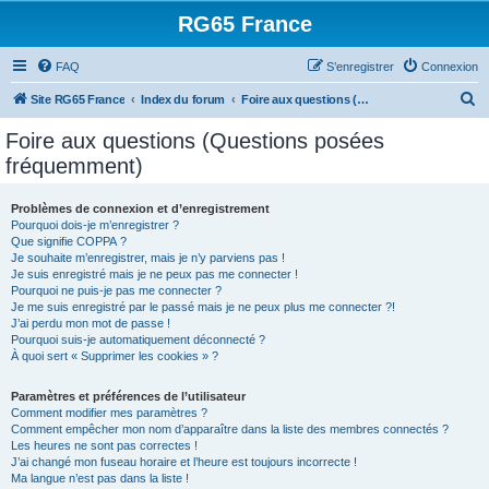
RG65 France
FAQ
S’enregistrer
Connexion
R
Site RG65 France
Index du forum
Foire aux questions (Questions posées fréquemment)
e
Foire aux questions (Questions posées
c
fréquemment)
h
e
Problèmes de connexion et d’enregistrement
Pourquoi dois-je m’enregistrer ?
r
Que signifie COPPA ?
c
Je souhaite m’enregistrer, mais je n’y parviens pas !
Je suis enregistré mais je ne peux pas me connecter !
h
Pourquoi ne puis-je pas me connecter ?
Je me suis enregistré par le passé mais je ne peux plus me connecter ?!
e
J’ai perdu mon mot de passe !
r
Pourquoi suis-je automatiquement déconnecté ?
À quoi sert « Supprimer les cookies » ?
Paramètres et préférences de l’utilisateur
Comment modifier mes paramètres ?
Comment empêcher mon nom d’apparaître dans la liste des membres connectés ?
Les heures ne sont pas correctes !
J’ai changé mon fuseau horaire et l’heure est toujours incorrecte !
Ma langue n’est pas dans la liste !