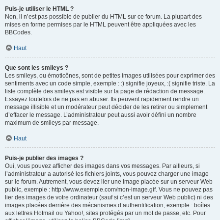
Puis-je utiliser le HTML ?
Non, il n’est pas possible de publier du HTML sur ce forum. La plupart des
mises en forme permises par le HTML peuvent être appliquées avec les
BBCodes.
Haut
Que sont les smileys ?
Les smileys, ou émoticônes, sont de petites images utilisées pour exprimer des
sentiments avec un code simple, exemple : :) signifie joyeux, :( signifie triste. La
liste complète des smileys est visible sur la page de rédaction de message.
Essayez toutefois de ne pas en abuser. Ils peuvent rapidement rendre un
message illisible et un modérateur peut décider de les retirer ou simplement
d’effacer le message. L’administrateur peut aussi avoir défini un nombre
maximum de smileys par message.
Haut
Puis-je publier des images ?
Oui, vous pouvez afficher des images dans vos messages. Par ailleurs, si
l’administrateur a autorisé les fichiers joints, vous pouvez charger une image
sur le forum. Autrement, vous devez lier une image placée sur un serveur Web
public, exemple : http://www.exemple.com/mon-image.gif. Vous ne pouvez pas
lier des images de votre ordinateur (sauf si c’est un serveur Web public) ni des
images placées derrière des mécanismes d’authentification, exemple : boîtes
aux lettres Hotmail ou Yahoo!, sites protégés par un mot de passe, etc. Pour