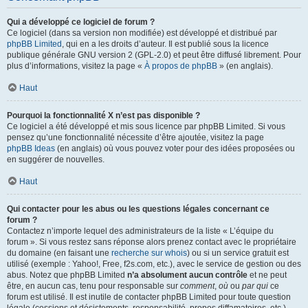
Qui a développé ce logiciel de forum ?
Ce logiciel (dans sa version non modifiée) est développé et distribué par
phpBB Limited
, qui en a les droits d’auteur. Il est publié sous la licence
publique générale GNU version 2 (GPL-2.0) et peut être diffusé librement. Pour
plus d’informations, visitez la page «
À propos de phpBB
» (en anglais).
Haut
Pourquoi la fonctionnalité X n’est pas disponible ?
Ce logiciel a été développé et mis sous licence par phpBB Limited. Si vous
pensez qu’une fonctionnalité nécessite d’être ajoutée, visitez la page
phpBB Ideas
(en anglais) où vous pouvez voter pour des idées proposées ou
en suggérer de nouvelles.
Haut
Qui contacter pour les abus ou les questions légales concernant ce
forum ?
Contactez n’importe lequel des administrateurs de la liste « L’équipe du
forum ». Si vous restez sans réponse alors prenez contact avec le propriétaire
du domaine (en faisant une
recherche sur whois
) ou si un service gratuit est
utilisé (exemple : Yahoo!, Free, f2s.com, etc.), avec le service de gestion ou des
abus. Notez que phpBB Limited
n’a absolument aucun contrôle
et ne peut
être, en aucun cas, tenu pour responsable sur
comment
,
où
ou
par qui
ce
forum est utilisé. Il est inutile de contacter phpBB Limited pour toute question