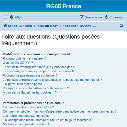
RG65 France
FAQ
S’enregistrer
Connexion
R
Site RG65 France
Index du forum
Foire aux questions (Questions posées fréquemment)
e
Foire aux questions (Questions posées
c
fréquemment)
h
e
Problèmes de connexion et d’enregistrement
Pourquoi dois-je m’enregistrer ?
r
Que signifie COPPA ?
c
Je souhaite m’enregistrer, mais je n’y parviens pas !
Je suis enregistré mais je ne peux pas me connecter !
h
Pourquoi ne puis-je pas me connecter ?
Je me suis enregistré par le passé mais je ne peux plus me connecter ?!
e
J’ai perdu mon mot de passe !
r
Pourquoi suis-je automatiquement déconnecté ?
À quoi sert « Supprimer les cookies » ?
Paramètres et préférences de l’utilisateur
Comment modifier mes paramètres ?
Comment empêcher mon nom d’apparaître dans la liste des membres connectés ?
Les heures ne sont pas correctes !
J’ai changé mon fuseau horaire et l’heure est toujours incorrecte !
Ma langue n’est pas dans la liste !