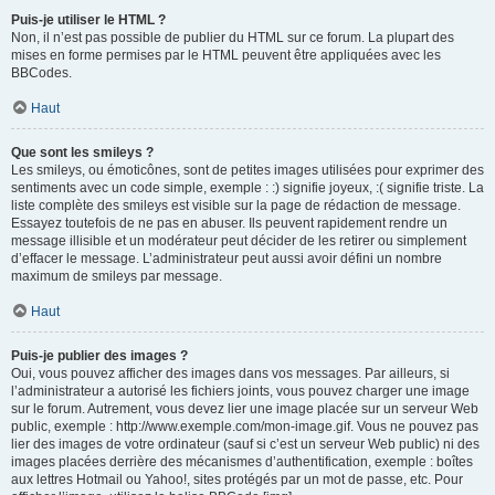
Puis-je utiliser le HTML ?
Non, il n’est pas possible de publier du HTML sur ce forum. La plupart des
mises en forme permises par le HTML peuvent être appliquées avec les
BBCodes.
Haut
Que sont les smileys ?
Les smileys, ou émoticônes, sont de petites images utilisées pour exprimer des
sentiments avec un code simple, exemple : :) signifie joyeux, :( signifie triste. La
liste complète des smileys est visible sur la page de rédaction de message.
Essayez toutefois de ne pas en abuser. Ils peuvent rapidement rendre un
message illisible et un modérateur peut décider de les retirer ou simplement
d’effacer le message. L’administrateur peut aussi avoir défini un nombre
maximum de smileys par message.
Haut
Puis-je publier des images ?
Oui, vous pouvez afficher des images dans vos messages. Par ailleurs, si
l’administrateur a autorisé les fichiers joints, vous pouvez charger une image
sur le forum. Autrement, vous devez lier une image placée sur un serveur Web
public, exemple : http://www.exemple.com/mon-image.gif. Vous ne pouvez pas
lier des images de votre ordinateur (sauf si c’est un serveur Web public) ni des
images placées derrière des mécanismes d’authentification, exemple : boîtes
aux lettres Hotmail ou Yahoo!, sites protégés par un mot de passe, etc. Pour