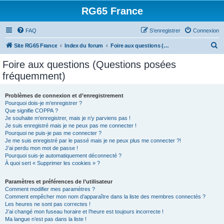
RG65 France
FAQ
S’enregistrer
Connexion
R
Site RG65 France
Index du forum
Foire aux questions (Questions posées fréquemment)
e
Foire aux questions (Questions posées
c
fréquemment)
h
e
Problèmes de connexion et d’enregistrement
Pourquoi dois-je m’enregistrer ?
r
Que signifie COPPA ?
c
Je souhaite m’enregistrer, mais je n’y parviens pas !
Je suis enregistré mais je ne peux pas me connecter !
h
Pourquoi ne puis-je pas me connecter ?
Je me suis enregistré par le passé mais je ne peux plus me connecter ?!
e
J’ai perdu mon mot de passe !
r
Pourquoi suis-je automatiquement déconnecté ?
À quoi sert « Supprimer les cookies » ?
Paramètres et préférences de l’utilisateur
Comment modifier mes paramètres ?
Comment empêcher mon nom d’apparaître dans la liste des membres connectés ?
Les heures ne sont pas correctes !
J’ai changé mon fuseau horaire et l’heure est toujours incorrecte !
Ma langue n’est pas dans la liste !