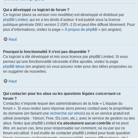
Qui a développé ce logiciel de forum ?
Ce logiciel (dans sa version non modifiée) est développé et distribué par
phpBB Limited
, qui en a les droits d’auteur. Il est publié sous la licence
publique générale GNU version 2 (GPL-2.0) et peut être diffusé librement. Pour
plus d’informations, visitez la page «
À propos de phpBB
» (en anglais).
Haut
Pourquoi la fonctionnalité X n’est pas disponible ?
Ce logiciel a été développé et mis sous licence par phpBB Limited. Si vous
pensez qu’une fonctionnalité nécessite d’être ajoutée, visitez la page
phpBB Ideas
(en anglais) où vous pouvez voter pour des idées proposées ou
en suggérer de nouvelles.
Haut
Qui contacter pour les abus ou les questions légales concernant ce
forum ?
Contactez n’importe lequel des administrateurs de la liste « L’équipe du
forum ». Si vous restez sans réponse alors prenez contact avec le propriétaire
du domaine (en faisant une
recherche sur whois
) ou si un service gratuit est
utilisé (exemple : Yahoo!, Free, f2s.com, etc.), avec le service de gestion ou des
abus. Notez que phpBB Limited
n’a absolument aucun contrôle
et ne peut
être, en aucun cas, tenu pour responsable sur
comment
,
où
ou
par qui
ce
forum est utilisé. Il est inutile de contacter phpBB Limited pour toute question