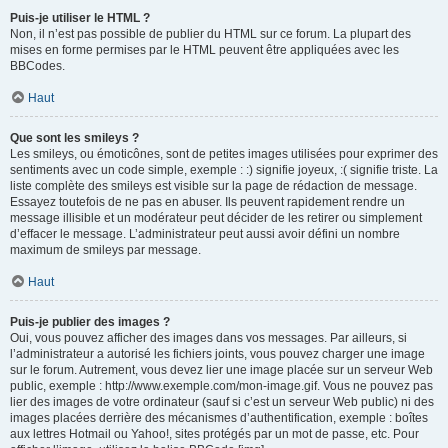
Puis-je utiliser le HTML ?
Non, il n’est pas possible de publier du HTML sur ce forum. La plupart des
mises en forme permises par le HTML peuvent être appliquées avec les
BBCodes.
Haut
Que sont les smileys ?
Les smileys, ou émoticônes, sont de petites images utilisées pour exprimer des
sentiments avec un code simple, exemple : :) signifie joyeux, :( signifie triste. La
liste complète des smileys est visible sur la page de rédaction de message.
Essayez toutefois de ne pas en abuser. Ils peuvent rapidement rendre un
message illisible et un modérateur peut décider de les retirer ou simplement
d’effacer le message. L’administrateur peut aussi avoir défini un nombre
maximum de smileys par message.
Haut
Puis-je publier des images ?
Oui, vous pouvez afficher des images dans vos messages. Par ailleurs, si
l’administrateur a autorisé les fichiers joints, vous pouvez charger une image
sur le forum. Autrement, vous devez lier une image placée sur un serveur Web
public, exemple : http://www.exemple.com/mon-image.gif. Vous ne pouvez pas
lier des images de votre ordinateur (sauf si c’est un serveur Web public) ni des
images placées derrière des mécanismes d’authentification, exemple : boîtes
aux lettres Hotmail ou Yahoo!, sites protégés par un mot de passe, etc. Pour