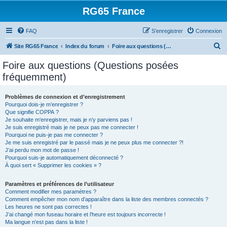
RG65 France
FAQ
S’enregistrer
Connexion
R
Site RG65 France
Index du forum
Foire aux questions (Questions posées fréquemment)
e
Foire aux questions (Questions posées
c
fréquemment)
h
e
Problèmes de connexion et d’enregistrement
Pourquoi dois-je m’enregistrer ?
r
Que signifie COPPA ?
c
Je souhaite m’enregistrer, mais je n’y parviens pas !
Je suis enregistré mais je ne peux pas me connecter !
h
Pourquoi ne puis-je pas me connecter ?
Je me suis enregistré par le passé mais je ne peux plus me connecter ?!
e
J’ai perdu mon mot de passe !
r
Pourquoi suis-je automatiquement déconnecté ?
À quoi sert « Supprimer les cookies » ?
Paramètres et préférences de l’utilisateur
Comment modifier mes paramètres ?
Comment empêcher mon nom d’apparaître dans la liste des membres connectés ?
Les heures ne sont pas correctes !
J’ai changé mon fuseau horaire et l’heure est toujours incorrecte !
Ma langue n’est pas dans la liste !