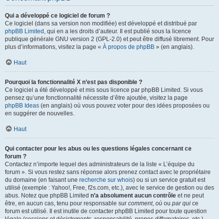
Qui a développé ce logiciel de forum ?
Ce logiciel (dans sa version non modifiée) est développé et distribué par
phpBB Limited
, qui en a les droits d’auteur. Il est publié sous la licence
publique générale GNU version 2 (GPL-2.0) et peut être diffusé librement. Pour
plus d’informations, visitez la page «
À propos de phpBB
» (en anglais).
Haut
Pourquoi la fonctionnalité X n’est pas disponible ?
Ce logiciel a été développé et mis sous licence par phpBB Limited. Si vous
pensez qu’une fonctionnalité nécessite d’être ajoutée, visitez la page
phpBB Ideas
(en anglais) où vous pouvez voter pour des idées proposées ou
en suggérer de nouvelles.
Haut
Qui contacter pour les abus ou les questions légales concernant ce
forum ?
Contactez n’importe lequel des administrateurs de la liste « L’équipe du
forum ». Si vous restez sans réponse alors prenez contact avec le propriétaire
du domaine (en faisant une
recherche sur whois
) ou si un service gratuit est
utilisé (exemple : Yahoo!, Free, f2s.com, etc.), avec le service de gestion ou des
abus. Notez que phpBB Limited
n’a absolument aucun contrôle
et ne peut
être, en aucun cas, tenu pour responsable sur
comment
,
où
ou
par qui
ce
forum est utilisé. Il est inutile de contacter phpBB Limited pour toute question