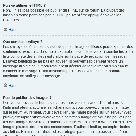
Puis-je utiliser le HTML ?
Non, il n’est pas possible de publier du HTML sur ce forum. La plupart des
mises en forme permises par le HTML peuvent être appliquées avec les
BBCodes.
Haut
Que sont les smileys ?
Les smileys, ou émoticônes, sont de petites images utilisées pour exprimer des
sentiments avec un code simple, exemple : :) signifie joyeux, :( signifie triste. La
liste complète des smileys est visible sur la page de rédaction de message.
Essayez toutefois de ne pas en abuser. Ils peuvent rapidement rendre un
message illisible et un modérateur peut décider de les retirer ou simplement
d’effacer le message. L’administrateur peut aussi avoir défini un nombre
maximum de smileys par message.
Haut
Puis-je publier des images ?
Oui, vous pouvez afficher des images dans vos messages. Par ailleurs, si
l’administrateur a autorisé les fichiers joints, vous pouvez charger une image
sur le forum. Autrement, vous devez lier une image placée sur un serveur Web
public, exemple : http://www.exemple.com/mon-image.gif. Vous ne pouvez pas
lier des images de votre ordinateur (sauf si c’est un serveur Web public) ni des
images placées derrière des mécanismes d’authentification, exemple : boîtes
aux lettres Hotmail ou Yahoo!, sites protégés par un mot de passe, etc. Pour