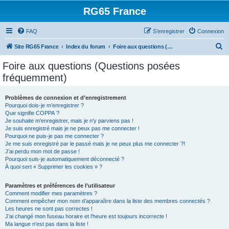
RG65 France
FAQ
S’enregistrer
Connexion
R
Site RG65 France
Index du forum
Foire aux questions (Questions posées fréquemment)
e
Foire aux questions (Questions posées
c
fréquemment)
h
e
Problèmes de connexion et d’enregistrement
Pourquoi dois-je m’enregistrer ?
r
Que signifie COPPA ?
c
Je souhaite m’enregistrer, mais je n’y parviens pas !
Je suis enregistré mais je ne peux pas me connecter !
h
Pourquoi ne puis-je pas me connecter ?
Je me suis enregistré par le passé mais je ne peux plus me connecter ?!
e
J’ai perdu mon mot de passe !
r
Pourquoi suis-je automatiquement déconnecté ?
À quoi sert « Supprimer les cookies » ?
Paramètres et préférences de l’utilisateur
Comment modifier mes paramètres ?
Comment empêcher mon nom d’apparaître dans la liste des membres connectés ?
Les heures ne sont pas correctes !
J’ai changé mon fuseau horaire et l’heure est toujours incorrecte !
Ma langue n’est pas dans la liste !