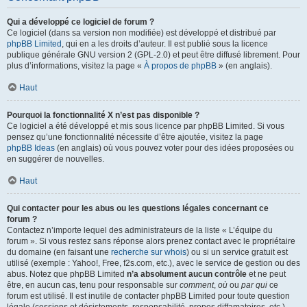
Qui a développé ce logiciel de forum ?
Ce logiciel (dans sa version non modifiée) est développé et distribué par
phpBB Limited
, qui en a les droits d’auteur. Il est publié sous la licence
publique générale GNU version 2 (GPL-2.0) et peut être diffusé librement. Pour
plus d’informations, visitez la page «
À propos de phpBB
» (en anglais).
Haut
Pourquoi la fonctionnalité X n’est pas disponible ?
Ce logiciel a été développé et mis sous licence par phpBB Limited. Si vous
pensez qu’une fonctionnalité nécessite d’être ajoutée, visitez la page
phpBB Ideas
(en anglais) où vous pouvez voter pour des idées proposées ou
en suggérer de nouvelles.
Haut
Qui contacter pour les abus ou les questions légales concernant ce
forum ?
Contactez n’importe lequel des administrateurs de la liste « L’équipe du
forum ». Si vous restez sans réponse alors prenez contact avec le propriétaire
du domaine (en faisant une
recherche sur whois
) ou si un service gratuit est
utilisé (exemple : Yahoo!, Free, f2s.com, etc.), avec le service de gestion ou des
abus. Notez que phpBB Limited
n’a absolument aucun contrôle
et ne peut
être, en aucun cas, tenu pour responsable sur
comment
,
où
ou
par qui
ce
forum est utilisé. Il est inutile de contacter phpBB Limited pour toute question